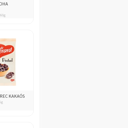
LOHA
60g
REC KAKAÓS
5g