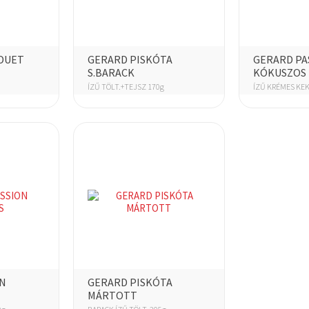
DUET
GERARD PISKÓTA
GERARD PA
S.BARACK
KÓKUSZOS
ÍZŰ TÖLT.+TEJSZ 170g
ÍZŰ KRÉMES KEK
N
GERARD PISKÓTA
MÁRTOTT