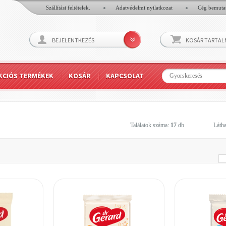
Szállítási feltételek.
Adatvédelmi nyilatkozat
Cég bemuta
BEJELENTKEZÉS
KOSÁR TARTA
KCIÓS TERMÉKEK
KOSÁR
KAPCSOLAT
Találatok száma:
17
db
Látha