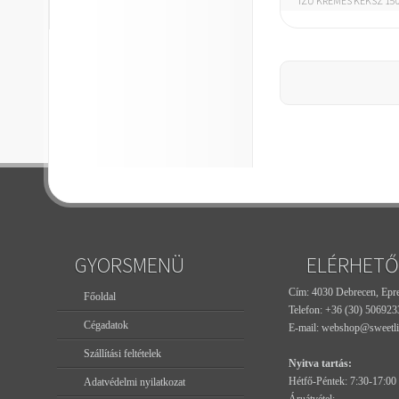
ÍZŰ KRÉMES KEKSZ 15
GYORSMENÜ
ELÉRHETŐ
Cím: 4030 Debrecen, Epres
Főoldal
Telefon:
+36 (30) 506923
Cégadatok
E-mail:
webshop@sweetli
Szállítási feltételek
Nyitva tartás:
Hétfő-Péntek: 7:30-17:00
Adatvédelmi nyilatkozat