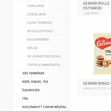
GERARD ROLLS
GUMICUKOR
OSTYARÚD
112g KAKAÓS
SZŐLŐCUKOR
ASZALT TERMÉKEK
REGGELIZŐ PEHELY
MOGYORÓKRÉM
DRAZSÉ
DR. GERARD ÉDESSÉGEK
TORTALAP BABAPISKÓTA
SÓS TERMÉKEK
KÁVÉ, KAKAÓ, TEA
GERARD RINGO 
KAKAÓS ÖNTETTEL 15
ÉLELMISZER
ITAL
HOZZÁADOTT CUKOR NÉLKÜLI