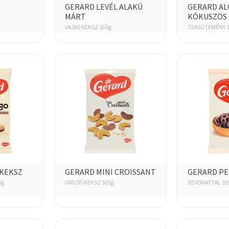
GERARD LEVÉL ALAKÚ
GERARD A
MÁRT
KÓKUSZOS
VAJAS KEKSZ 165g
TEASÜTEMÉNY 1
KEKSZ
GERARD MINI CROISSANT
GERARD PE
0g
OMLÓS KEKSZ 165g
BEVONATTAL 16