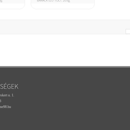
0g
BARACK ÍZŰ TÖLT. 205g
SÉGEK
kert u. 1.
3
ne98.hu