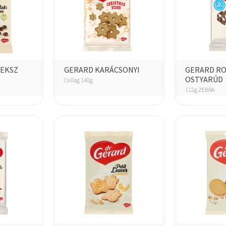
KEKSZ
GERARD KARÁCSONYI
GERARD RO
OSTYARÚD
Csillag 140g
112g ZEBRA