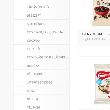
TÁBLÁS ÉDESSÉG
DESSZERT
SÜTEMÉNYEK
CROISSANT, FÁNK, PISKÓTA
GERARD MALTI
75g ÉTBEVONATTAL
CUKORKA
EXTRUDÁLT
CSOKOLÁDÉ TOJÁS JÁTÉKKAL
NYALÓKA
RÁGÓGUMI
JÁTÉKOS ÉDESSÉG
KEKSZ
NÁPOLYI
TÉLIFAGYI