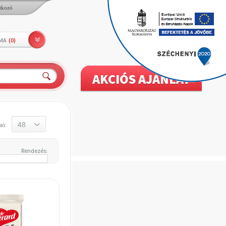
tkozó
LMA
(
0
)
AKCIÓS AJÁNLAT
tó:
Rendezés: