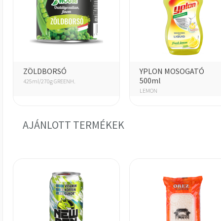
ZÖLDBORSÓ
YPLON MOSOGATÓ
500ml
425ml/270g GREENH.
LEMON
AJÁNLOTT TERMÉKEK