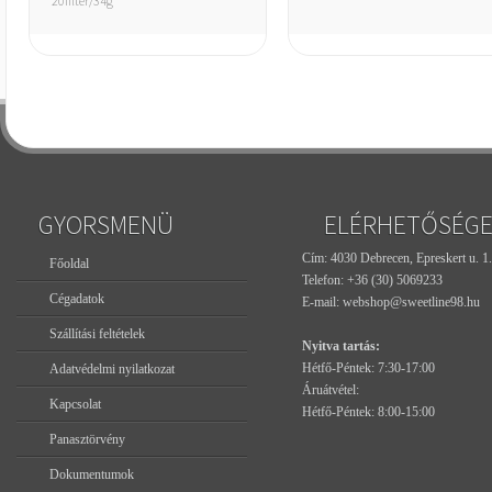
20filter/34g
GYORSMENÜ
ELÉRHETŐSÉG
Cím: 4030 Debrecen, Epreskert u. 1.
Főoldal
Telefon:
+36 (30) 5069233
Cégadatok
E-mail:
webshop@sweetline98.hu
Szállítási feltételek
Nyitva tartás:
Hétfő-Péntek: 7:30-17:00
Adatvédelmi nyilatkozat
Áruátvétel:
Kapcsolat
Hétfő-Péntek: 8:00-15:00
Panasztörvény
Dokumentumok