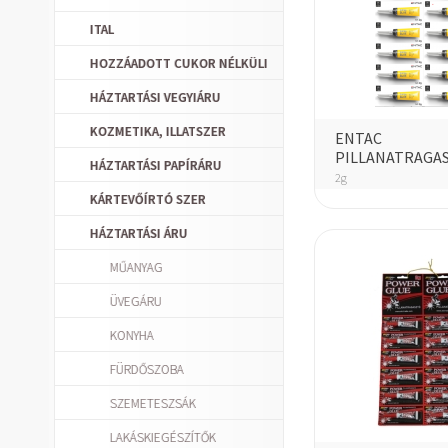
ITAL
HOZZÁADOTT CUKOR NÉLKÜLI
HÁZTARTÁSI VEGYIÁRU
KOZMETIKA, ILLATSZER
ENTAC
PILLANATRAGA
HÁZTARTÁSI PAPÍRÁRU
2g
KÁRTEVŐÍRTÓ SZER
HÁZTARTÁSI ÁRU
MŰANYAG
ÜVEGÁRU
KONYHA
FÜRDŐSZOBA
SZEMETESZSÁK
LAKÁSKIEGÉSZÍTŐK