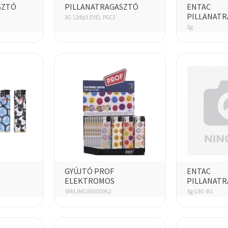
SZTÓ
PILLANATRAGASZTÓ
ENTAC
PILLANAT
3G 12db/LEVÉL PGC3
3g
GYÚJTÓ PROF
ENTAC
ELEKTROMOS
PILLANAT
SMILING 80000062
3g G3G-B1