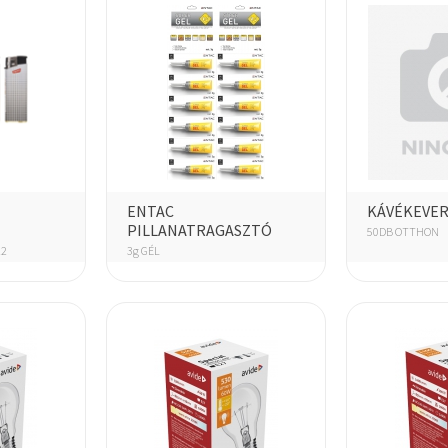
ENTAC
KÁVÉKEVER
PILLANATRAGASZTÓ
50DB OTTHON
22
3g GÉL