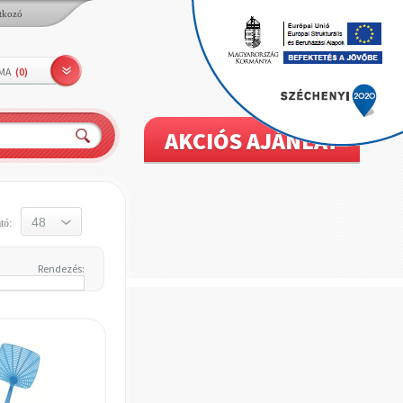
tkozó
LMA
(
0
)
AKCIÓS AJÁNLAT
tó:
Rendezés: