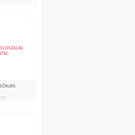
SZALAG
8*19