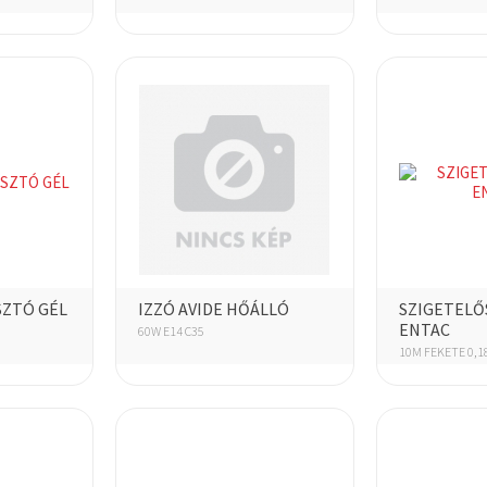
SZTÓ GÉL
IZZÓ AVIDE HŐÁLLÓ
SZIGETELŐ
ENTAC
60W E14 C35
10M FEKETE 0,1