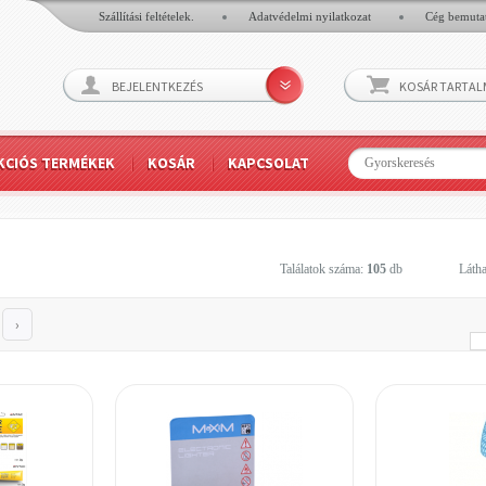
Szállítási feltételek.
Adatvédelmi nyilatkozat
Cég bemuta
BEJELENTKEZÉS
KOSÁR TARTA
KCIÓS TERMÉKEK
KOSÁR
KAPCSOLAT
Találatok száma:
105
db
Látha
›