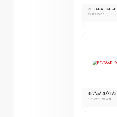
PILLANATRAGA
3G SPG3G/1B
BEVÁSÁRLÓ TÁS
277979 23*30*8cm