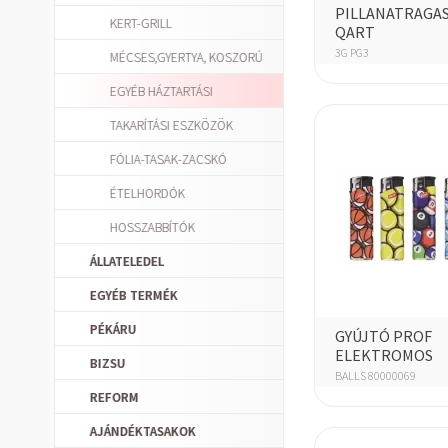
PILLANATRAGA
KERT-GRILL
QART
3G PG3
MÉCSES,GYERTYA, KOSZORÚ
EGYÉB HÁZTARTÁSI
TAKARÍTÁSI ESZKÖZÖK
FÓLIA-TASAK-ZACSKÓ
ÉTELHORDÓK
HOSSZABBÍTÓK
ÁLLATELEDEL
EGYÉB TERMÉK
PÉKÁRU
GYÚJTÓ PROF
ELEKTROMOS
BIZSU
BALLS 80000069
REFORM
AJÁNDÉKTASAKOK