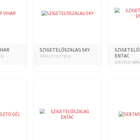
IHAR
SZIGETELŐSZALAG SKY
SZIGETELŐ
ENTAC
532
10M 0,13*19 ET1910
10M ZÖLD-SÁRG