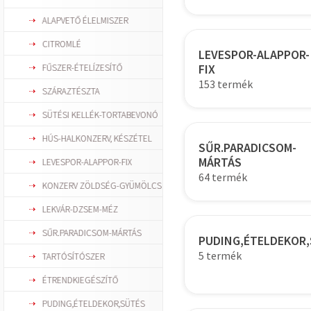
ALAPVETŐ ÉLELMISZER
CITROMLÉ
LEVESPOR-ALAPPOR-
FIX
FŰSZER-ÉTELÍZESÍTŐ
153 termék
SZÁRAZTÉSZTA
SÜTÉSI KELLÉK-TORTABEVONÓ
HÚS-HALKONZERV, KÉSZÉTEL
SŰR.PARADICSOM-
MÁRTÁS
LEVESPOR-ALAPPOR-FIX
64 termék
KONZERV ZÖLDSÉG-GYÜMÖLCS
LEKVÁR-DZSEM-MÉZ
SŰR.PARADICSOM-MÁRTÁS
PUDING,ÉTELDEKOR
5 termék
TARTÓSÍTÓSZER
ÉTRENDKIEGÉSZÍTŐ
PUDING,ÉTELDEKOR,SÜTÉS