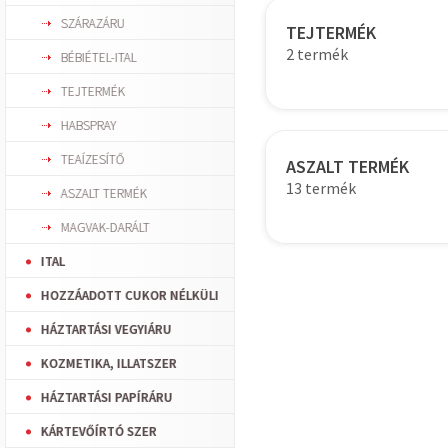
SZÁRAZÁRU
TEJTERMÉK
2 termék
BÉBIÉTEL-ITAL
TEJTERMÉK
HABSPRAY
TEAÍZESÍTŐ
ASZALT TERMÉK
13 termék
ASZALT TERMÉK
MAGVAK-DARÁLT
ITAL
HOZZÁADOTT CUKOR NÉLKÜLI
HÁZTARTÁSI VEGYIÁRU
KOZMETIKA, ILLATSZER
HÁZTARTÁSI PAPÍRÁRU
KÁRTEVŐÍRTÓ SZER