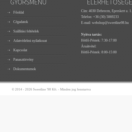
GYORSMENÜ
ELÉRHETŐSÉG
Cím: 4030 Debrecen, Epreskert u. 1.
Főoldal
Telefon:
+36 (30) 5069233
Cégadatok
E-mail:
webshop@sweetline98.hu
Szállítási feltételek
Nyitva tartás:
Hétfő-Péntek: 7:30-17:00
Adatvédelmi nyilatkozat
Áruátvétel:
Kapcsolat
Hétfő-Péntek: 8:00-15:00
Panasztörvény
Dokumentumok
© 2014 - 2026 Sweetline '98 Kft. - Minden jog fenntartva