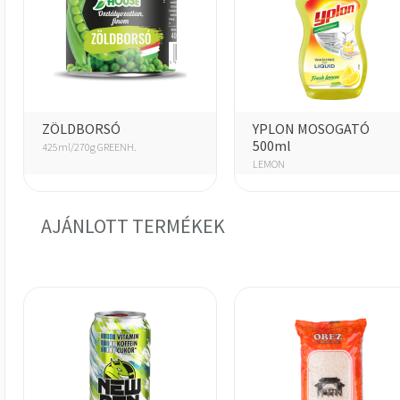
ZÖLDBORSÓ
YPLON MOSOGATÓ
500ml
425ml/270g GREENH.
LEMON
AJÁNLOTT TERMÉKEK