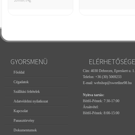
20filter/34g
GYORSMENÜ
ELÉRHETŐSÉG
Cím: 4030 Debrecen, Epreskert u. 1.
Főoldal
Telefon:
+36 (30) 5069233
Cégadatok
E-mail:
webshop@sweetline98.hu
Szállítási feltételek
Nyitva tartás:
Hétfő-Péntek: 7:30-17:00
Adatvédelmi nyilatkozat
Áruátvétel:
Kapcsolat
Hétfő-Péntek: 8:00-15:00
Panasztörvény
Dokumentumok