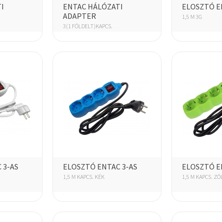
I
ENTAC HÁLÓZATI
ELOSZTÓ E
ADAPTER
1,5 M 3G
3(1 FÖLDELT)KAPCS.
 3-AS
ELOSZTÓ ENTAC 3-AS
ELOSZTÓ E
1,5 M KAPCS. KÉK
1,5 M KAPCS. ZÖ