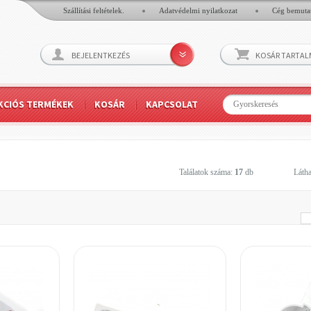
Szállítási feltételek.
Adatvédelmi nyilatkozat
Cég bemuta
BEJELENTKEZÉS
KOSÁR TARTA
KCIÓS TERMÉKEK
KOSÁR
KAPCSOLAT
Találatok száma:
17
db
Látha