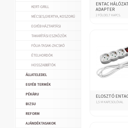
ENTAC HÁLÓZAT
KERT-GRILL
ADAPTER
2 FÖLDELT KAPCS.
MÉCSES,GYERTYA, KOSZORÚ
EGYÉB HÁZTARTÁSI
TAKARÍTÁSI ESZKÖZÖK
FÓLIA-TASAK-ZACSKÓ
ÉTELHORDÓK
HOSSZABBÍTÓK
ÁLLATELEDEL
EGYÉB TERMÉK
PÉKÁRU
ELOSZTÓ ENTAC
1,5 M KAPCSOLÓVAL
BIZSU
REFORM
AJÁNDÉKTASAKOK