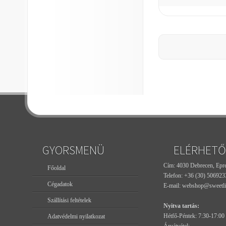
GYORSMENÜ
ELÉRHETŐ
Cím: 4030 Debrecen, Epres
Főoldal
Telefon:
+36 (30) 506923
Cégadatok
E-mail:
webshop@sweetli
Szállítási feltételek
Nyitva tartás:
Hétfő-Péntek: 7:30-17:00
Adatvédelmi nyilatkozat