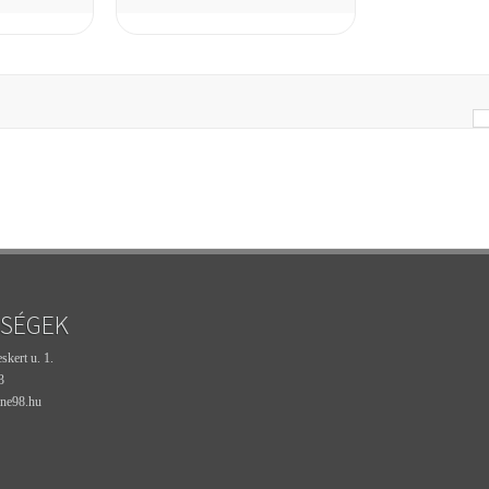
SÉGEK
kert u. 1.
3
ne98.hu