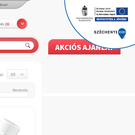
tkozó
LMA
(
0
)
AKCIÓS AJÁNLAT
tó:
Rendezés: