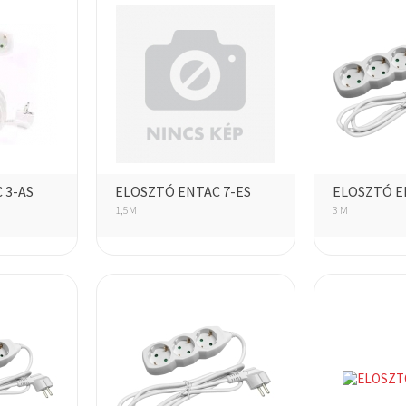
 3-AS
ELOSZTÓ ENTAC 7-ES
ELOSZTÓ E
1,5M
3 M