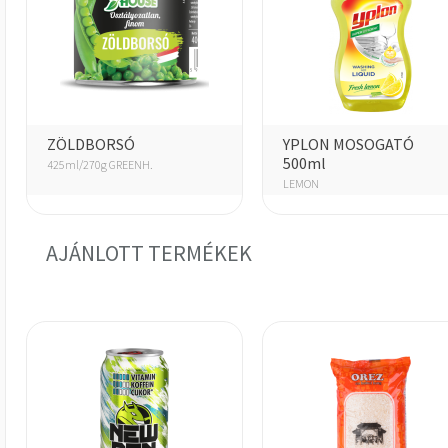
ZÖLDBORSÓ
YPLON MOSOGATÓ
500ml
425ml/270g GREENH.
LEMON
AJÁNLOTT TERMÉKEK