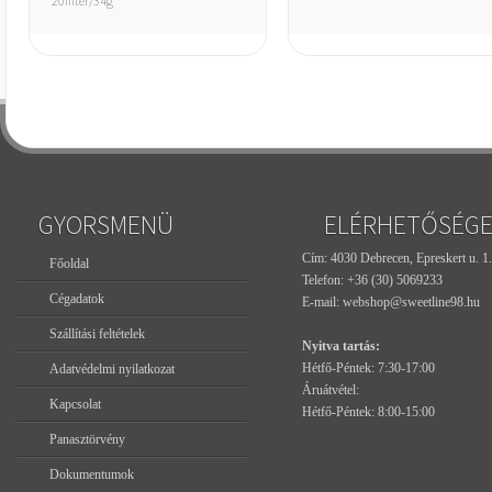
20filter/34g
GYORSMENÜ
ELÉRHETŐSÉG
Cím: 4030 Debrecen, Epreskert u. 1.
Főoldal
Telefon:
+36 (30) 5069233
Cégadatok
E-mail:
webshop@sweetline98.hu
Szállítási feltételek
Nyitva tartás:
Hétfő-Péntek: 7:30-17:00
Adatvédelmi nyilatkozat
Áruátvétel:
Kapcsolat
Hétfő-Péntek: 8:00-15:00
Panasztörvény
Dokumentumok