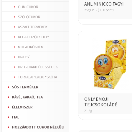
ANL MINICCO FAGYI
GUMICUKOR
25g EPER (3,88 pont)
SZŐLŐCUKOR
ASZALT TERMÉKEK
REGGELIZŐ PEHELY
MOGYORÓKRÉM
DRAZSÉ
DR. GERARD ÉDESSÉGEK
TORTALAP BABAPISKÓTA
SÓS TERMÉKEK
KÁVÉ, KAKAÓ, TEA
ONLY EMOJI
TEJCSOKOLÁDÉ
ÉLELMISZER
21,5g
ITAL
HOZZÁADOTT CUKOR NÉLKÜLI