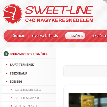
FŐOLDAL
GYORSVÁSÁRLÁS
TERMÉKEK
AKCIÓS 
DOHÁNYBOLTOS TERMÉKEK
SAJÁT TERMÉKEK
SZEZONÁRU
ÉDESSÉG
SZELETES ÉDESSÉG
SZELETES NÁPOLYI
MÜZLI-MÜZLISZELET