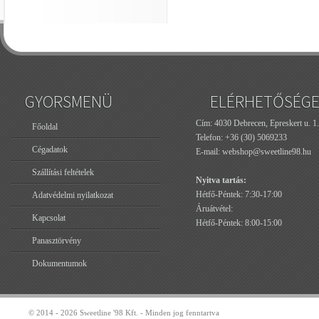
GYORSMENÜ
ELÉRHETŐSÉG
Cím: 4030 Debrecen, Epreskert u. 1.
Főoldal
Telefon:
+36 (30) 5069233
Cégadatok
E-mail:
webshop@sweetline98.hu
Szállítási feltételek
Nyitva tartás:
Hétfő-Péntek: 7:30-17:00
Adatvédelmi nyilatkozat
Áruátvétel:
Kapcsolat
Hétfő-Péntek: 8:00-15:00
Panasztörvény
Dokumentumok
© 2014 - 2026 Sweetline '98 Kft. - Minden jog fenntartva