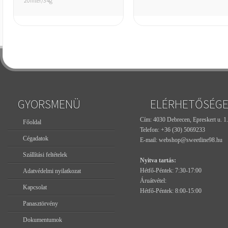
20filter/34g
GYORSMENÜ
ELÉRHETŐSÉG
Cím: 4030 Debrecen, Epreskert u. 1.
Főoldal
Telefon:
+36 (30) 5069233
Cégadatok
E-mail:
webshop@sweetline98.hu
Szállítási feltételek
Nyitva tartás:
Hétfő-Péntek: 7:30-17:00
Adatvédelmi nyilatkozat
Áruátvétel:
Kapcsolat
Hétfő-Péntek: 8:00-15:00
Panasztörvény
Dokumentumok