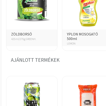
ZÖLDBORSÓ
YPLON MOSOGATÓ
500ml
425ml/270g GREENH.
LEMON
AJÁNLOTT TERMÉKEK