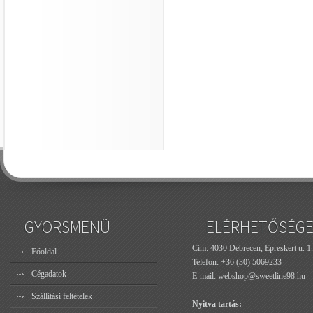
GYORSMENÜ
ELÉRHETŐSÉG
Cím: 4030 Debrecen, Epreskert u. 1.
Főoldal
Telefon:
+36 (30) 5069233
Cégadatok
E-mail:
webshop@sweetline98.hu
Szállítási feltételek
Nyitva tartás: