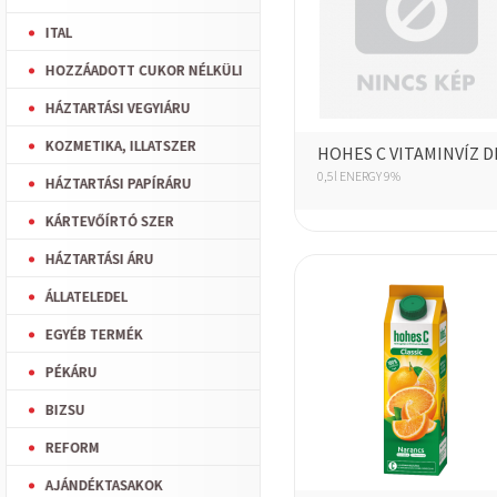
ITAL
HOZZÁADOTT CUKOR NÉLKÜLI
HÁZTARTÁSI VEGYIÁRU
KOZMETIKA, ILLATSZER
HOHES C VITAMINVÍZ D
0,5l ENERGY 9%
HÁZTARTÁSI PAPÍRÁRU
KÁRTEVŐÍRTÓ SZER
HÁZTARTÁSI ÁRU
ÁLLATELEDEL
EGYÉB TERMÉK
PÉKÁRU
BIZSU
REFORM
AJÁNDÉKTASAKOK