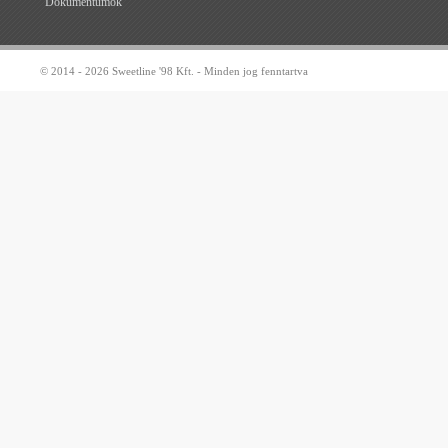
Dokumentumok
© 2014 - 2026 Sweetline '98 Kft. - Minden jog fenntartva