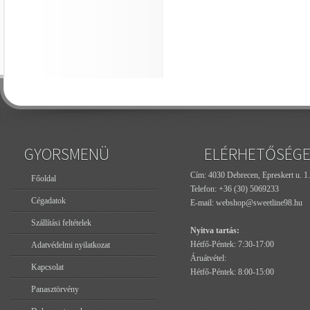
GYORSMENÜ
ELÉRHETŐSÉG
Cím: 4030 Debrecen, Epreskert u. 1.
Főoldal
Telefon:
+36 (30) 5069233
Cégadatok
E-mail:
webshop@sweetline98.hu
Szállítási feltételek
Nyitva tartás:
Hétfő-Péntek: 7:30-17:00
Adatvédelmi nyilatkozat
Áruátvétel:
Kapcsolat
Hétfő-Péntek: 8:00-15:00
Panasztörvény