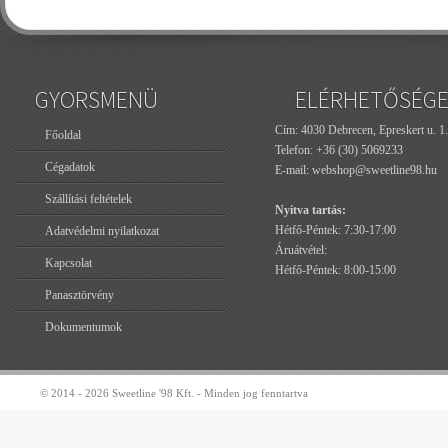
GYORSMENÜ
ELÉRHETŐSÉG
Cím: 4030 Debrecen, Epreskert u. 1.
Főoldal
Telefon:
+36 (30) 5069233
Cégadatok
E-mail:
webshop@sweetline98.hu
Szállítási feltételek
Nyitva tartás:
Hétfő-Péntek: 7:30-17:00
Adatvédelmi nyilatkozat
Áruátvétel:
Kapcsolat
Hétfő-Péntek: 8:00-15:00
Panasztörvény
Dokumentumok
© 2014 - 2026 Sweetline '98 Kft. - Minden jog fenntartva