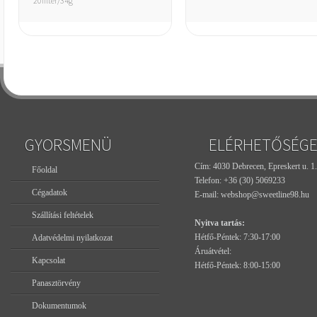
20filter/34g
GYORSMENÜ
ELÉRHETŐSÉG
Cím: 4030 Debrecen, Epreskert u. 1.
Főoldal
Telefon:
+36 (30) 5069233
Cégadatok
E-mail:
webshop@sweetline98.hu
Szállítási feltételek
Nyitva tartás:
Hétfő-Péntek: 7:30-17:00
Adatvédelmi nyilatkozat
Áruátvétel:
Kapcsolat
Hétfő-Péntek: 8:00-15:00
Panasztörvény
Dokumentumok