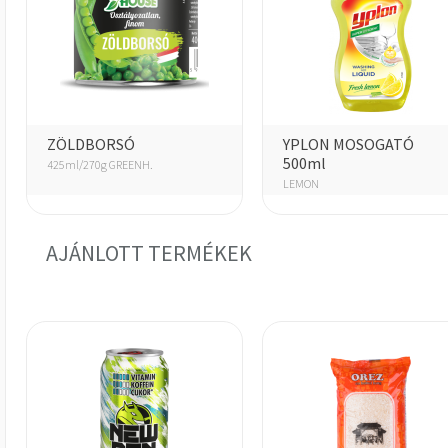
ZÖLDBORSÓ
YPLON MOSOGATÓ
500ml
425ml/270g GREENH.
LEMON
AJÁNLOTT TERMÉKEK