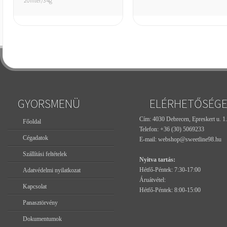
20filter/34g
GYORSMENÜ
ELÉRHETŐSÉG
Cím: 4030 Debrecen, Epreskert u. 1.
Főoldal
Telefon:
+36 (30) 5069233
Cégadatok
E-mail:
webshop@sweetline98.hu
Szállítási feltételek
Nyitva tartás:
Hétfő-Péntek: 7:30-17:00
Adatvédelmi nyilatkozat
Áruátvétel:
Kapcsolat
Hétfő-Péntek: 8:00-15:00
Panasztörvény
Dokumentumok