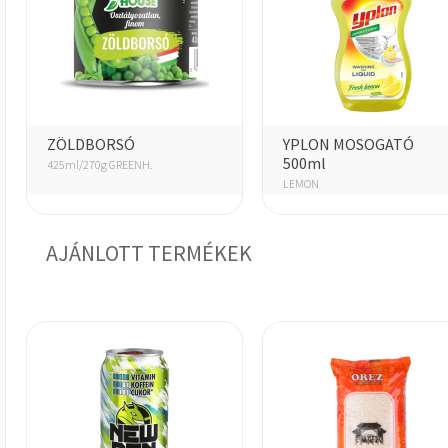
ZÖLDBORSÓ
YPLON MOSOGATÓ
500ml
425ml/270g GREENH.
LEMON
AJÁNLOTT TERMÉKEK