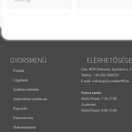
20filter/34g
GYORSMENÜ
ELÉRHETŐSÉG
Cím: 4030 Debrecen, Epreskert u. 1.
Főoldal
Telefon:
+36 (30) 5069233
Cégadatok
E-mail:
webshop@sweetline98.hu
Szállítási feltételek
Nyitva tartás:
Hétfő-Péntek: 7:30-17:00
Adatvédelmi nyilatkozat
Áruátvétel:
Kapcsolat
Hétfő-Péntek: 8:00-15:00
Panasztörvény
Dokumentumok