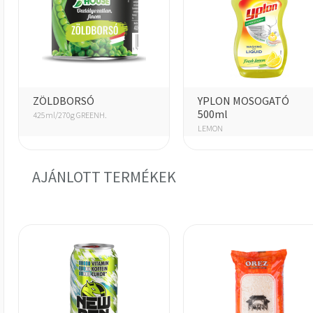
ZÖLDBORSÓ
YPLON MOSOGATÓ
500ml
425ml/270g GREENH.
LEMON
AJÁNLOTT TERMÉKEK