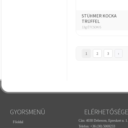
STÜHMER KOCKA
TRÜFFEL
13g ÉTCSOKIS
1
2
3
›
GYORSMENÜ
ELÉRHETŐSÉG
Cím: 4030 Debrecen, Epreskert u. 1.
Főoldal
Telefon:
+36 (30) 5069233