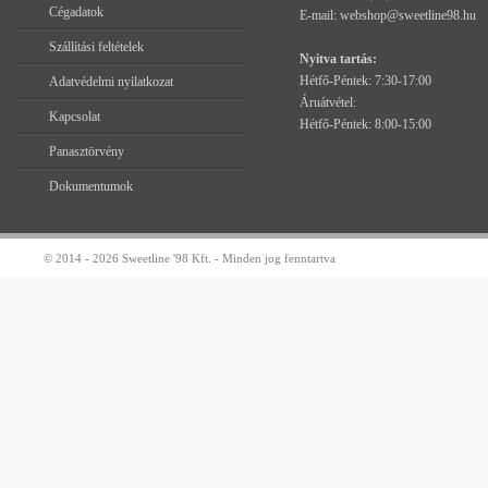
Cégadatok
E-mail:
webshop@sweetline98.hu
Szállítási feltételek
Nyitva tartás:
Hétfő-Péntek: 7:30-17:00
Adatvédelmi nyilatkozat
Áruátvétel:
Kapcsolat
Hétfő-Péntek: 8:00-15:00
Panasztörvény
Dokumentumok
© 2014 - 2026 Sweetline '98 Kft. - Minden jog fenntartva