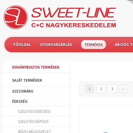
FŐOLDAL
GYORSVÁSÁRLÁS
TERMÉKEK
AKCIÓS 
DOHÁNYBOLTOS TERMÉKEK
SAJÁT TERMÉKEK
1
2
3
›
SZEZONÁRU
ÉDESSÉG
SZELETES ÉDESSÉG
SZELETES NÁPOLYI
MÜZLI-MÜZLISZELET