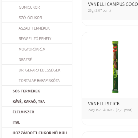
VANELLI CAMPUS COC
GUMICUKOR
25g (2,07 pont)
SZŐLŐCUKOR
ASZALT TERMÉKEK
REGGELIZŐ PEHELY
MOGYORÓKRÉM
DRAZSÉ
DR. GERARD ÉDESSÉGEK
TORTALAP BABAPISKÓTA
SÓS TERMÉKEK
KÁVÉ, KAKAÓ, TEA
VANELLI STICK
24g PISZTÁCIA KR. (2,25 pont)
ÉLELMISZER
ITAL
HOZZÁADOTT CUKOR NÉLKÜLI