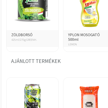
ZÖLDBORSÓ
YPLON MOSOGATÓ
500ml
425ml/270g GREENH.
LEMON
AJÁNLOTT TERMÉKEK