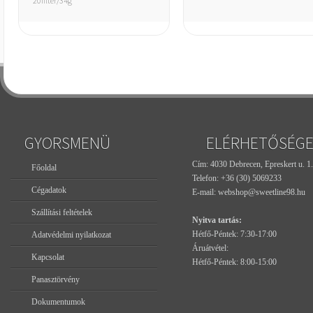
20filter/34g
GYORSMENÜ
ELÉRHETŐSÉG
Cím: 4030 Debrecen, Epreskert u. 1.
Főoldal
Telefon:
+36 (30) 5069233
Cégadatok
E-mail:
webshop@sweetline98.hu
Szállítási feltételek
Nyitva tartás:
Hétfő-Péntek: 7:30-17:00
Adatvédelmi nyilatkozat
Áruátvétel:
Kapcsolat
Hétfő-Péntek: 8:00-15:00
Panasztörvény
Dokumentumok