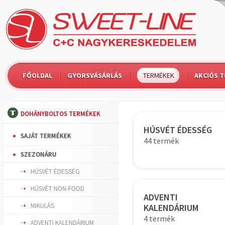
FŐOLDAL
GYORSVÁSÁRLÁS
TERMÉKEK
AKCIÓS 
DOHÁNYBOLTOS TERMÉKEK
HÚSVÉT ÉDESSÉG
SAJÁT TERMÉKEK
44 termék
SZEZONÁRU
HÚSVÉT ÉDESSÉG
HÚSVÉT NON-FOOD
ADVENTI
MIKULÁS
KALENDÁRIUM
4 termék
ADVENTI KALENDÁRIUM