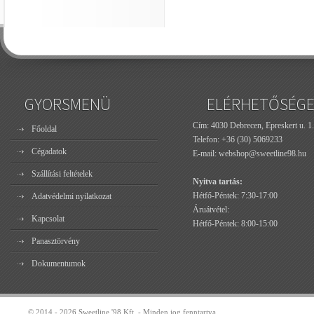
GYORSMENÜ
ELÉRHETŐSÉG
Cím: 4030 Debrecen, Epreskert u. 1.
Főoldal
Telefon:
+36 (30) 5069233
Cégadatok
E-mail:
webshop@sweetline98.hu
Szállítási feltételek
Nyitva tartás:
Hétfő-Péntek: 7:30-17:00
Adatvédelmi nyilatkozat
Áruátvétel:
Kapcsolat
Hétfő-Péntek: 8:00-15:00
Panasztörvény
Dokumentumok
© 2014 - 2026 Sweetline '98 Kft. - Minden jog fenntartva