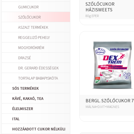
SZŐLŐCUKOR
GUMICUKOR
HÁZISWEETS
80g EPER
SZŐLŐCUKOR
ASZALT TERMÉKEK
REGGELIZŐ PEHELY
MOGYORÓKRÉM
DRAZSÉ
DR. GERARD ÉDESSÉGEK
TORTALAP BABAPISKÓTA
SÓS TERMÉKEK
KÁVÉ, KAKAÓ, TEA
BERGL. SZŐLŐCUKOR 7
MÁLNA+D.VIT+MAGNES
ÉLELMISZER
ITAL
HOZZÁADOTT CUKOR NÉLKÜLI