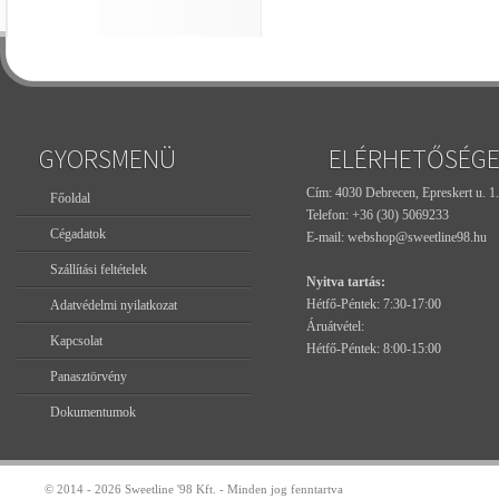
GYORSMENÜ
ELÉRHETŐSÉG
Cím: 4030 Debrecen, Epreskert u. 1.
Főoldal
Telefon:
+36 (30) 5069233
Cégadatok
E-mail:
webshop@sweetline98.hu
Szállítási feltételek
Nyitva tartás:
Hétfő-Péntek: 7:30-17:00
Adatvédelmi nyilatkozat
Áruátvétel:
Kapcsolat
Hétfő-Péntek: 8:00-15:00
Panasztörvény
Dokumentumok
© 2014 - 2026 Sweetline '98 Kft. - Minden jog fenntartva