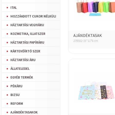
ITAL
HOZZÁADOTT CUKOR NÉLKÜLI
HÁZTARTÁSI VEGYIÁRU
KOZMETIKA, ILLATSZER
AJÁNDÉKTASAK
278502 15*11*6 cm
HÁZTARTÁSI PAPÍRÁRU
KÁRTEVŐÍRTÓ SZER
HÁZTARTÁSI ÁRU
ÁLLATELEDEL
EGYÉB TERMÉK
PÉKÁRU
BIZSU
REFORM
AJÁNDÉKTASAKOK