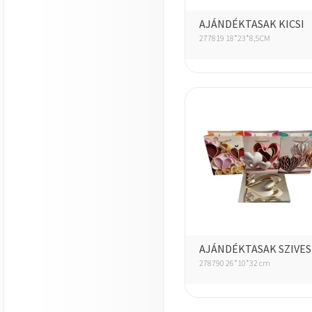
AJÁNDÉKTASAK KICSI
277819 18*23*8,5CM
AJÁNDÉKTASAK SZIVES
278790 26*10*32 cm