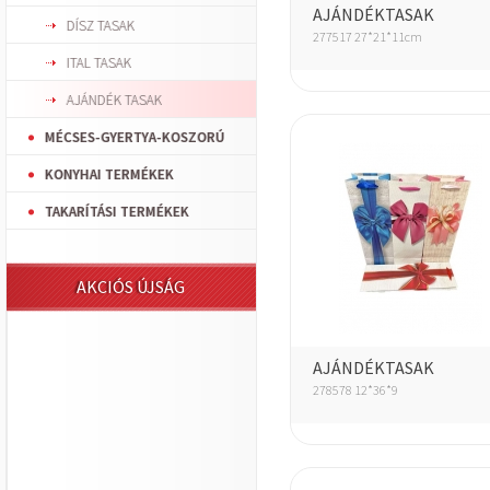
AJÁNDÉKTASAK
DÍSZ TASAK
277517 27*21*11cm
ITAL TASAK
AJÁNDÉK TASAK
MÉCSES-GYERTYA-KOSZORÚ
KONYHAI TERMÉKEK
TAKARÍTÁSI TERMÉKEK
AKCIÓS ÚJSÁG
AJÁNDÉKTASAK
278578 12*36*9