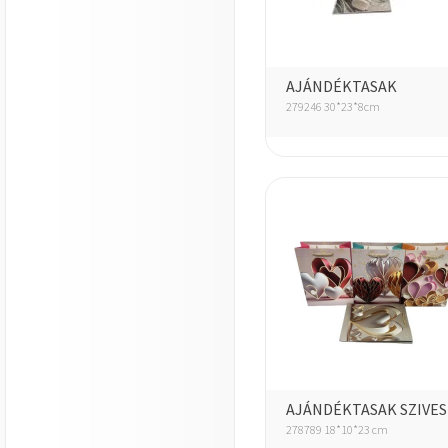
AJÁNDÉKTASAK
279246 30*23*8cm
AJÁNDÉKTASAK SZIVES
278789 18*10*23 cm