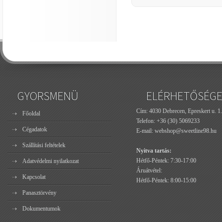
GYORSMENÜ
ELÉRHETŐSÉG
Cím: 4030 Debrecen, Epreskert u. 1.
Főoldal
Telefon:
+36 (30) 5069233
Cégadatok
E-mail:
webshop@sweetline98.hu
Szállítási feltételek
Nyitva tartás:
Hétfő-Péntek: 7:30-17:00
Adatvédelmi nyilatkozat
Áruátvétel:
Kapcsolat
Hétfő-Péntek: 8:00-15:00
Panasztörvény
Dokumentumok