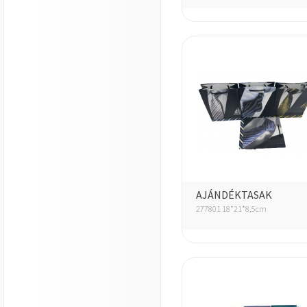
AJÁNDÉKTASAK
277801 18*21*8,5cm