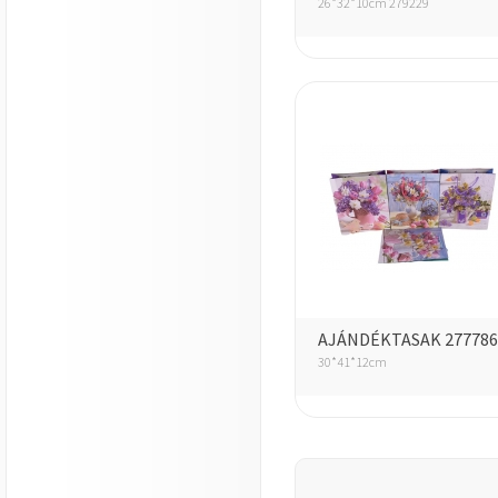
26*32*10cm 279229
AJÁNDÉKTASAK 277786
30*41*12cm