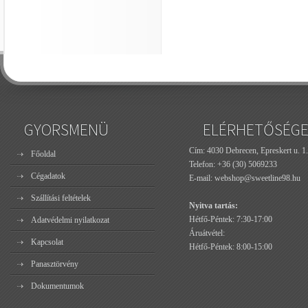
GYORSMENÜ
ELÉRHETŐSÉG
Cím: 4030 Debrecen, Epreskert u. 1.
Főoldal
Telefon:
+36 (30) 5069233
Cégadatok
E-mail:
webshop@sweetline98.hu
Szállítási feltételek
Nyitva tartás:
Hétfő-Péntek: 7:30-17:00
Adatvédelmi nyilatkozat
Áruátvétel:
Kapcsolat
Hétfő-Péntek: 8:00-15:00
Panasztörvény
Dokumentumok