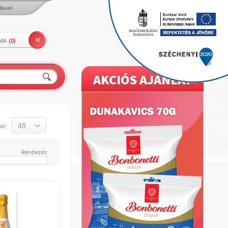
tkozó
LMA
(
0
)
AKCIÓS AJÁNLAT
tó:
Rendezés: