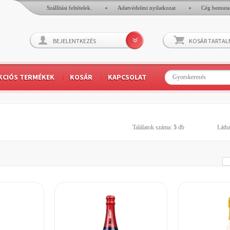
Szállítási feltételek.
Adatvédelmi nyilatkozat
Cég bemuta
BEJELENTKEZÉS
KOSÁR TARTA
KCIÓS TERMÉKEK
KOSÁR
KAPCSOLAT
Találatok száma:
5
db
Látha