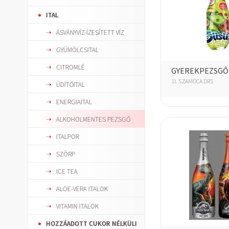
ITAL
ÁSVÁNYVÍZ-ÍZESÍTETT VÍZ
GYÜMÖLCSITAL
CITROMLÉ
GYEREKPEZSGŐ
1L SZAMÓCA DRS
ÜDÍTŐITAL
ENERGIAITAL
ALKOHOLMENTES PEZSGŐ
ITALPOR
SZÖRP
ICE TEA
ALOE-VERA ITALOK
VITAMIN ITALOK
HOZZÁADOTT CUKOR NÉLKÜLI