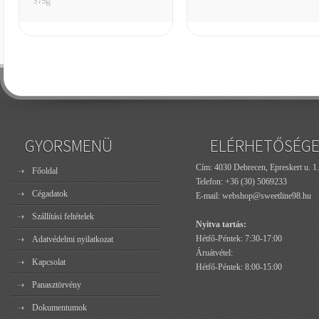
375g
GYORSMENÜ
ELÉRHETŐSÉG
Cím: 4030 Debrecen, Epreskert u. 1.
Főoldal
Telefon:
+36 (30) 5069233
Cégadatok
E-mail:
webshop@sweetline98.hu
Szállítási feltételek
Nyitva tartás:
Hétfő-Péntek: 7:30-17:00
Adatvédelmi nyilatkozat
Áruátvétel:
Kapcsolat
Hétfő-Péntek: 8:00-15:00
Panasztörvény
Dokumentumok