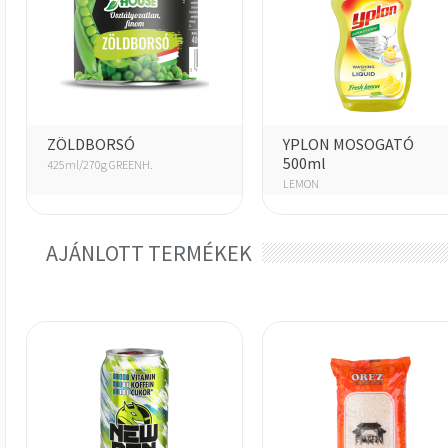
ZÖLDBORSÓ
YPLON MOSOGATÓ
500ml
425ml/270g GREENH.
LEMON
AJÁNLOTT TERMÉKEK