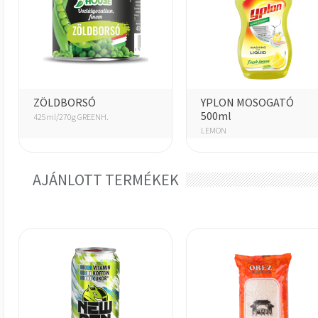
ZÖLDBORSÓ
YPLON MOSOGATÓ
500ml
425ml/270g GREENH.
LEMON
AJÁNLOTT TERMÉKEK