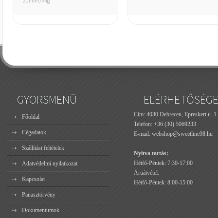
20filter/34g
GYORSMENÜ
ELÉRHETŐSÉG
Cím: 4030 Debrecen, Epreskert u. 1.
Főoldal
Telefon:
+36 (30) 5069233
Cégadatok
E-mail:
webshop@sweetline98.hu
Szállítási feltételek
Nyitva tartás:
Hétfő-Péntek: 7:30-17:00
Adatvédelmi nyilatkozat
Áruátvétel:
Kapcsolat
Hétfő-Péntek: 8:00-15:00
Panasztörvény
Dokumentumok