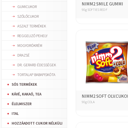
NIMM2 SMILE GUMMI
GUMICUKOR
90g SOFTIES RED F
SZŐLŐCUKOR
ASZALT TERMÉKEK
REGGELIZŐ PEHELY
MOGYORÓKRÉM
DRAZSÉ
DR. GERARD ÉDESSÉGEK
TORTALAP BABAPISKÓTA
SÓS TERMÉKEK
KÁVÉ, KAKAÓ, TEA
NIMM2 SOFT OLV.CUKO
90g COLA
ÉLELMISZER
ITAL
HOZZÁADOTT CUKOR NÉLKÜLI