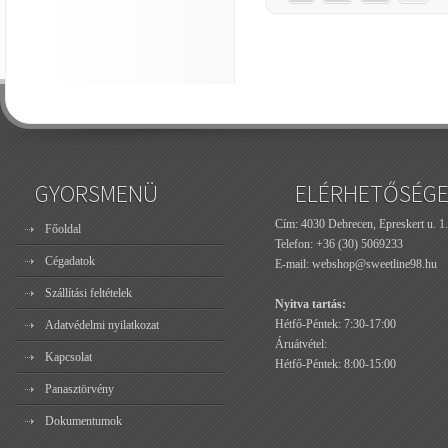
GYORSMENÜ
ELÉRHETŐSÉG
Cím: 4030 Debrecen, Epreskert u. 1.
Főoldal
Telefon:
+36 (30) 5069233
Cégadatok
E-mail:
webshop@sweetline98.hu
Szállítási feltételek
Nyitva tartás:
Hétfő-Péntek: 7:30-17:00
Adatvédelmi nyilatkozat
Áruátvétel:
Kapcsolat
Hétfő-Péntek: 8:00-15:00
Panasztörvény
Dokumentumok