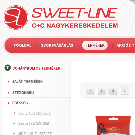
FŐOLDAL
GYORSVÁSÁRLÁS
TERMÉKEK
AKCIÓS 
DOHÁNYBOLTOS TERMÉKEK
SAJÁT TERMÉKEK
‹
1
2
3
SZEZONÁRU
ÉDESSÉG
SZELETES ÉDESSÉG
SZELETES NÁPOLYI
MÜZLI-MÜZLISZELET