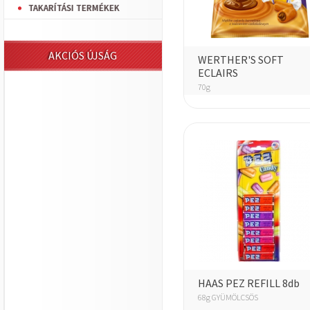
TAKARÍTÁSI TERMÉKEK
AKCIÓS ÚJSÁG
WERTHER'S SOFT
ECLAIRS
70g
HAAS PEZ REFILL 8db
68g GYÜMÖLCSÖS