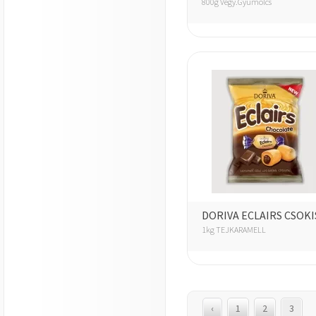
800g Vegy.Gyümölcs
DORIVA ECLAIRS CSOKI
1kg TEJKARAMELL
‹
1
2
3