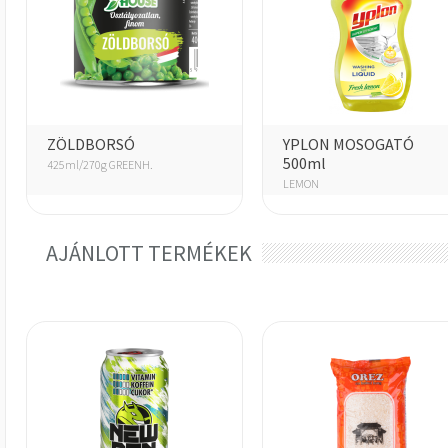
ZÖLDBORSÓ
YPLON MOSOGATÓ
500ml
425ml/270g GREENH.
LEMON
AJÁNLOTT TERMÉKEK