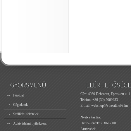
GYORSMENÜ
ELÉRHETŐSÉG
Cím: 4030 Debrecen, Epreskert u. 1.
Főoldal
Telefon:
+36 (30) 5069233
Cégadatok
E-mail:
webshop@sweetline98.hu
Szállítási feltételek
Nyitva tartás:
Hétfő-Péntek: 7:30-17:00
Adatvédelmi nyilatkozat
Áruátvétel: