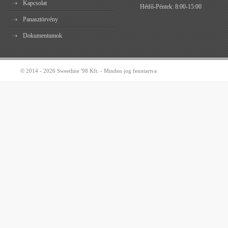
Kapcsolat
Hétfő-Péntek: 8:00-15:00
Panasztörvény
Dokumentumok
© 2014 - 2026 Sweetline '98 Kft. - Minden jog fenntartva