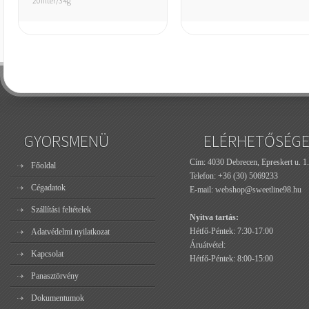
20filter/34g
GYORSMENÜ
ELÉRHETŐSÉG
Cím: 4030 Debrecen, Epreskert u. 1.
Főoldal
Telefon:
+36 (30) 5069233
Cégadatok
E-mail:
webshop@sweetline98.hu
Szállítási feltételek
Nyitva tartás:
Hétfő-Péntek: 7:30-17:00
Adatvédelmi nyilatkozat
Áruátvétel:
Kapcsolat
Hétfő-Péntek: 8:00-15:00
Panasztörvény
Dokumentumok