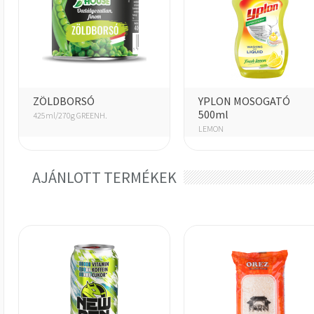
ZÖLDBORSÓ
YPLON MOSOGATÓ
500ml
425ml/270g GREENH.
LEMON
AJÁNLOTT TERMÉKEK