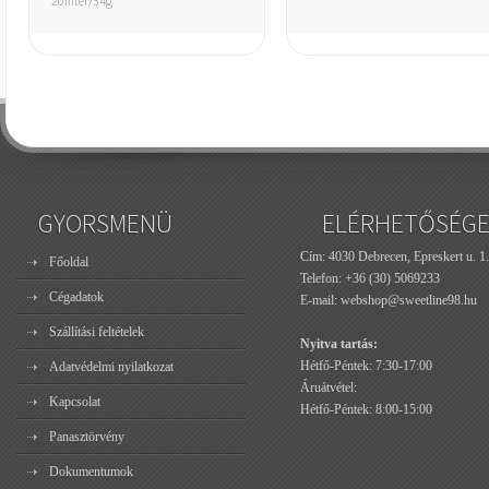
20filter/34g
GYORSMENÜ
ELÉRHETŐSÉG
Cím: 4030 Debrecen, Epreskert u. 1.
Főoldal
Telefon:
+36 (30) 5069233
Cégadatok
E-mail:
webshop@sweetline98.hu
Szállítási feltételek
Nyitva tartás:
Hétfő-Péntek: 7:30-17:00
Adatvédelmi nyilatkozat
Áruátvétel:
Kapcsolat
Hétfő-Péntek: 8:00-15:00
Panasztörvény
Dokumentumok