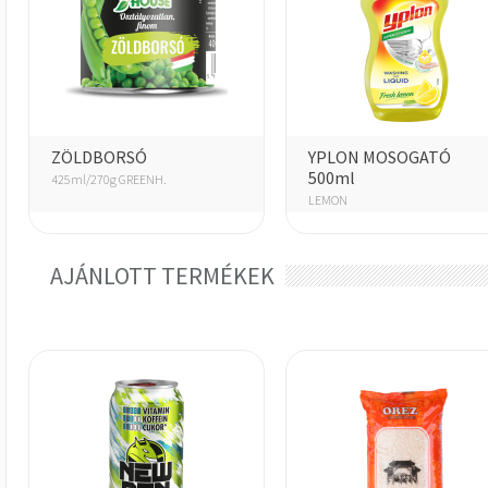
ZÖLDBORSÓ
YPLON MOSOGATÓ
500ml
425ml/270g GREENH.
LEMON
AJÁNLOTT TERMÉKEK