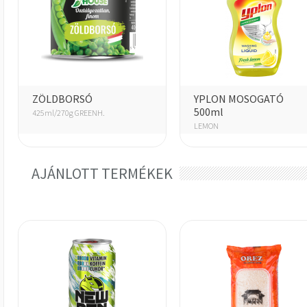
ZÖLDBORSÓ
YPLON MOSOGATÓ
500ml
425ml/270g GREENH.
LEMON
AJÁNLOTT TERMÉKEK