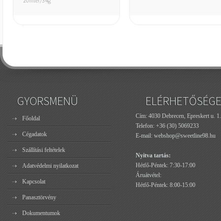
20filter/34g
GYORSMENÜ
ELÉRHETŐSÉG
Cím: 4030 Debrecen, Epreskert u. 1.
Főoldal
Telefon:
+36 (30) 5069233
Cégadatok
E-mail:
webshop@sweetline98.hu
Szállítási feltételek
Nyitva tartás:
Hétfő-Péntek: 7:30-17:00
Adatvédelmi nyilatkozat
Áruátvétel:
Kapcsolat
Hétfő-Péntek: 8:00-15:00
Panasztörvény
Dokumentumok