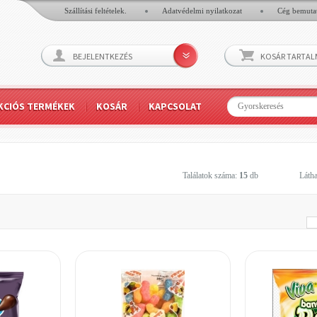
Szállítási feltételek.
Adatvédelmi nyilatkozat
Cég bemuta
BEJELENTKEZÉS
KOSÁR TARTA
KCIÓS TERMÉKEK
KOSÁR
KAPCSOLAT
Találatok száma:
15
db
Látha