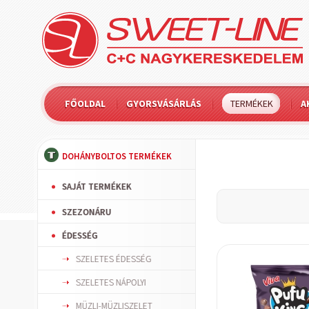
FŐOLDAL
GYORSVÁSÁRLÁS
TERMÉKEK
A
DOHÁNYBOLTOS TERMÉKEK
SAJÁT TERMÉKEK
SZEZONÁRU
ÉDESSÉG
SZELETES ÉDESSÉG
SZELETES NÁPOLYI
MÜZLI-MÜZLISZELET