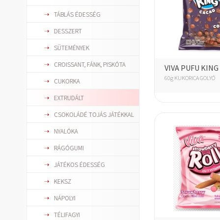
TÁBLÁS ÉDESSÉG
DESSZERT
SÜTEMÉNYEK
CROISSANT, FÁNK, PISKÓTA
VIVA PUFU KING
60g KUKORICA GOLYÓ
CUKORKA
EXTRUDÁLT
CSOKOLÁDÉ TOJÁS JÁTÉKKAL
NYALÓKA
RÁGÓGUMI
JÁTÉKOS ÉDESSÉG
KEKSZ
NÁPOLYI
TÉLIFAGYI