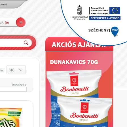
tkozó
LMA
(
0
)
AKCIÓS AJÁNLAT
tó:
Rendezés: