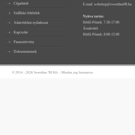
Cégadatok
E-mail:
webshop@sweetline98.hu
Szállítási feltételek
Nyitva tartás:
Hétfő-Péntek: 7:30-17:00
Adatvédelmi nyilatkozat
Áruátvétel:
Kapcsolat
Hétfő-Péntek: 8:00-15:00
Panasztörvény
Dokumentumok
© 2014 - 2026 Sweetline '98 Kft. - Minden jog fenntartva