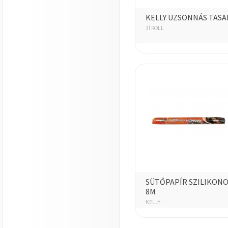
KELLY UZSONNÁS TASA
3l ROLL
SÜTŐPAPÍR SZILIKON
8M
KELLY