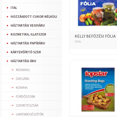
ITAL
HOZZÁADOTT CUKOR NÉLKÜLI
HÁZTARTÁSI VEGYIÁRU
KOZMETIKA, ILLATSZER
KELLY BEFŐZÉSI FÓLIA
50db
HÁZTARTÁSI PAPÍRÁRU
KÁRTEVŐÍRTÓ SZER
HÁZTARTÁSI ÁRU
MŰANYAG
ÜVEGÁRU
KONYHA
FÜRDŐSZOBA
SZEMETESZSÁK
LAKÁSKIEGÉSZÍTŐK