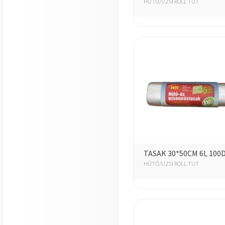
HŰTŐ/UZSI ROLL TUT
TASAK 30*50CM 6L 100
HŰTŐ/UZSI ROLL TUT