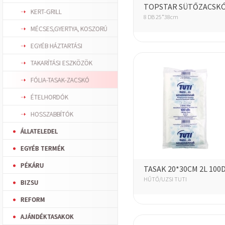
TOPSTAR SÜTŐZACSK
KERT-GRILL
8 DB 25*38cm
MÉCSES,GYERTYA, KOSZORÚ
EGYÉB HÁZTARTÁSI
TAKARÍTÁSI ESZKÖZÖK
FÓLIA-TASAK-ZACSKÓ
ÉTELHORDÓK
HOSSZABBÍTÓK
ÁLLATELEDEL
EGYÉB TERMÉK
PÉKÁRU
TASAK 20*30CM 2L 100
HŰTŐ/UZSI TUTI
BIZSU
REFORM
AJÁNDÉKTASAKOK