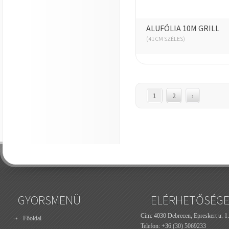
ALUFÓLIA 10M GRILL
(41 CM SZÉLES)
1
2
›
GYORSMENÜ
ELÉRHETŐSÉG
Cím: 4030 Debrecen, Epreskert u. 1.
Főoldal
Telefon:
+36 (30) 5069233