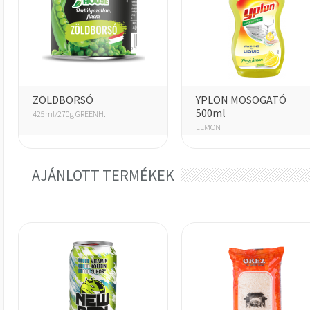
ZÖLDBORSÓ
YPLON MOSOGATÓ
500ml
425ml/270g GREENH.
LEMON
AJÁNLOTT TERMÉKEK