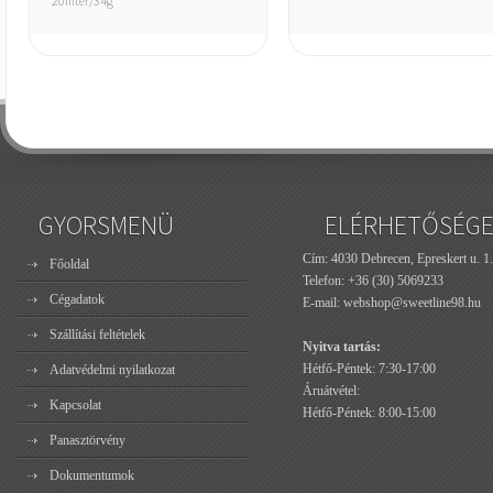
20filter/34g
GYORSMENÜ
ELÉRHETŐSÉG
Cím: 4030 Debrecen, Epreskert u. 1.
Főoldal
Telefon:
+36 (30) 5069233
Cégadatok
E-mail:
webshop@sweetline98.hu
Szállítási feltételek
Nyitva tartás:
Hétfő-Péntek: 7:30-17:00
Adatvédelmi nyilatkozat
Áruátvétel:
Kapcsolat
Hétfő-Péntek: 8:00-15:00
Panasztörvény
Dokumentumok