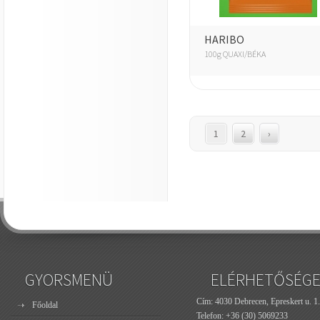
HARIBO
100g QUAXI/BÉKA
1
2
›
GYORSMENÜ
ELÉRHETŐSÉG
Cím: 4030 Debrecen, Epreskert u. 1.
Főoldal
Telefon:
+36 (30) 5069233