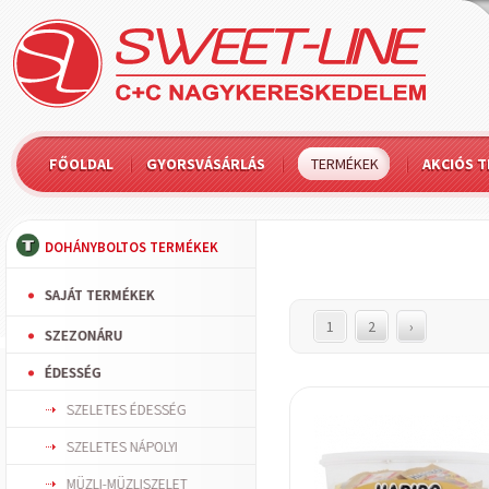
FŐOLDAL
GYORSVÁSÁRLÁS
TERMÉKEK
AKCIÓS 
DOHÁNYBOLTOS TERMÉKEK
SAJÁT TERMÉKEK
1
2
›
SZEZONÁRU
ÉDESSÉG
SZELETES ÉDESSÉG
SZELETES NÁPOLYI
MÜZLI-MÜZLISZELET