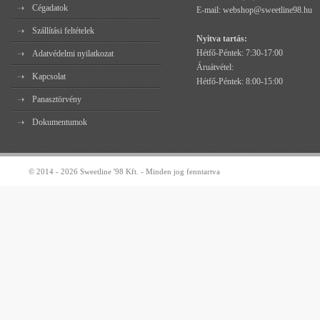
Cégadatok
E-mail:
webshop@sweetline98.hu
Szállítási feltételek
Nyitva tartás:
Hétfő-Péntek: 7:30-17:00
Adatvédelmi nyilatkozat
Áruátvétel:
Kapcsolat
Hétfő-Péntek: 8:00-15:00
Panasztörvény
Dokumentumok
© 2014 - 2026 Sweetline '98 Kft. - Minden jog fenntartva