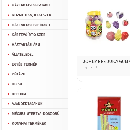
HÁZTARTÁSI VEGYIÁRU
KOZMETIKA, ILLATSZER
HÁZTARTÁSI PAPÍRÁRU
KÁRTEVŐÍRTÓ SZER
HÁZTARTÁSI ÁRU
ÁLLATELEDEL
JOHNY BEE JUICY GUM
EGYÉB TERMÉK
18g FRUIT
PÉKÁRU
BIZSU
REFORM
AJÁNDÉKTASAKOK
MÉCSES-GYERTYA-KOSZORÚ
KONYHAI TERMÉKEK