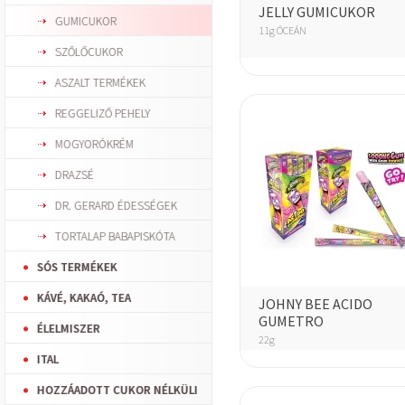
JELLY GUMICUKOR
GUMICUKOR
11g ÓCEÁN
SZŐLŐCUKOR
ASZALT TERMÉKEK
REGGELIZŐ PEHELY
MOGYORÓKRÉM
DRAZSÉ
DR. GERARD ÉDESSÉGEK
TORTALAP BABAPISKÓTA
SÓS TERMÉKEK
KÁVÉ, KAKAÓ, TEA
JOHNY BEE ACIDO
GUMETRO
ÉLELMISZER
22g
ITAL
HOZZÁADOTT CUKOR NÉLKÜLI