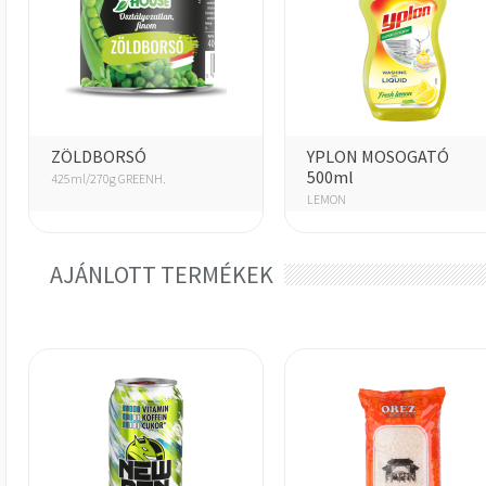
ZÖLDBORSÓ
YPLON MOSOGATÓ
500ml
425ml/270g GREENH.
LEMON
AJÁNLOTT TERMÉKEK