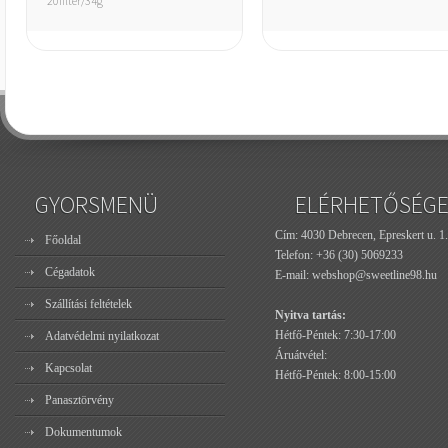
20filter/34g
GYORSMENÜ
ELÉRHETŐSÉG
Cím: 4030 Debrecen, Epreskert u. 1.
Főoldal
Telefon:
+36 (30) 5069233
Cégadatok
E-mail:
webshop@sweetline98.hu
Szállítási feltételek
Nyitva tartás:
Hétfő-Péntek: 7:30-17:00
Adatvédelmi nyilatkozat
Áruátvétel:
Kapcsolat
Hétfő-Péntek: 8:00-15:00
Panasztörvény
Dokumentumok