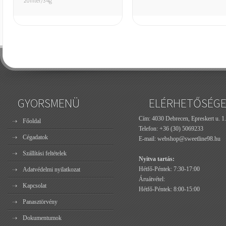
20filter/34g
GYORSMENÜ
ELÉRHETŐSÉG
Cím: 4030 Debrecen, Epreskert u. 1.
Főoldal
Telefon:
+36 (30) 5069233
Cégadatok
E-mail:
webshop@sweetline98.hu
Szállítási feltételek
Nyitva tartás:
Hétfő-Péntek: 7:30-17:00
Adatvédelmi nyilatkozat
Áruátvétel:
Kapcsolat
Hétfő-Péntek: 8:00-15:00
Panasztörvény
Dokumentumok