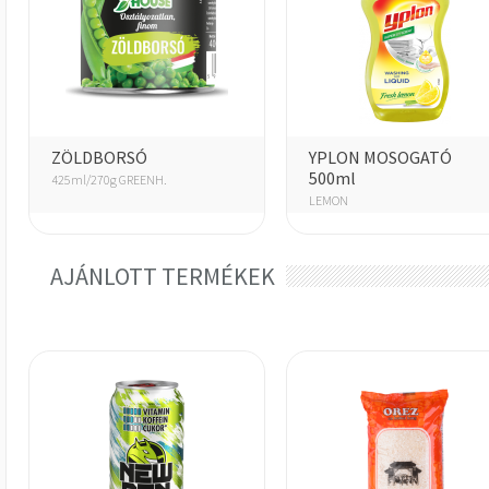
ZÖLDBORSÓ
YPLON MOSOGATÓ
500ml
425ml/270g GREENH.
LEMON
AJÁNLOTT TERMÉKEK