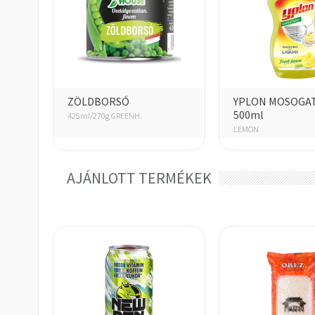
ZÖLDBORSÓ
YPLON MOSOGA
500ml
425ml/270g GREENH.
LEMON
AJÁNLOTT TERMÉKEK