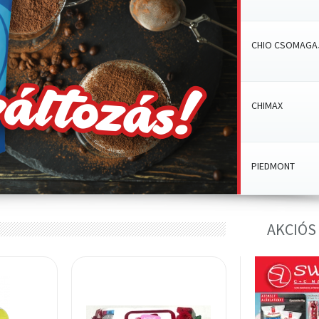
CHIO CSOMAGA
CHIMAX
PIEDMONT
AKCIÓS
SÉF KEDVENCE
ELMAS