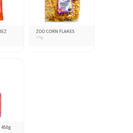
KÁVÉ
MÉCSESEK
REZ
ZOO CORN FLAKES
375g
 450g