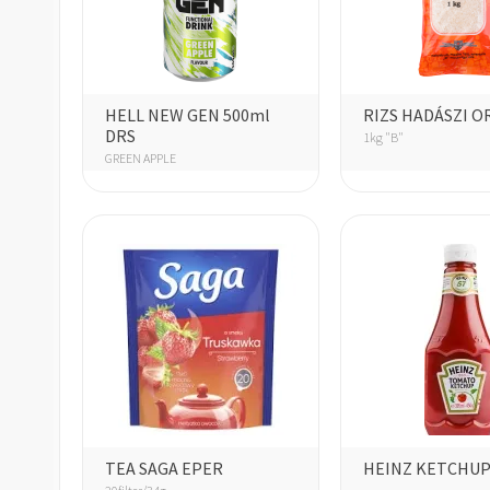
HELL NEW GEN 500ml
RIZS HADÁSZI O
DRS
1kg "B"
GREEN APPLE
TEA SAGA EPER
HEINZ KETCHUP