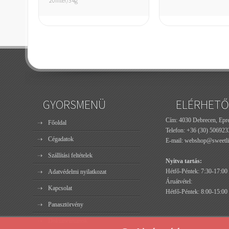
20filter/34g
GYORSMENÜ
ELÉRHETŐ
Cím: 4030 Debrecen, Epres
Főoldal
Telefon:
+36 (30) 506923
Cégadatok
E-mail:
webshop@sweetli
Szállítási feltételek
Nyitva tartás:
Hétfő-Péntek: 7:30-17:00
Adatvédelmi nyilatkozat
Áruátvétel:
Kapcsolat
Hétfő-Péntek: 8:00-15:00
Panasztörvény
Dokumentumok