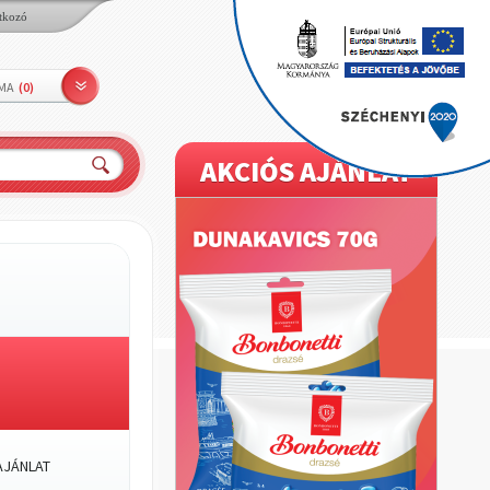
tkozó
LMA
(
0
)
AKCIÓS AJÁNLAT
JÁNLAT