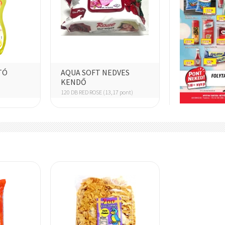
ÁLLATELEDEL
FRESH
TÓ
AQUA SOFT NEDVES
KENDŐ
120 DB RED ROSE (13,17 pont)
HARIBO
HELL
TANSZER