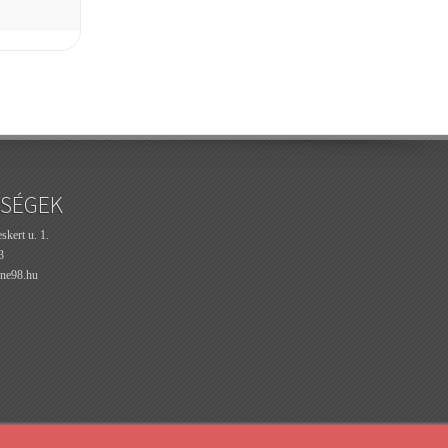
SÉGEK
kert u. 1.
3
ne98.hu