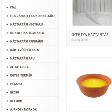
ITAL
HOZZÁADOTT CUKOR NÉLKÜLI
HÁZTARTÁSI VEGYIÁRU
KOZMETIKA, ILLATSZER
GYERTYA HÁZTARTÁSI
5x2dkg 10cm
HÁZTARTÁSI PAPÍRÁRU
KÁRTEVŐÍRTÓ SZER
HÁZTARTÁSI ÁRU
ÁLLATELEDEL
EGYÉB TERMÉK
PÉKÁRU
BIZSU
REFORM
AJÁNDÉKTASAKOK