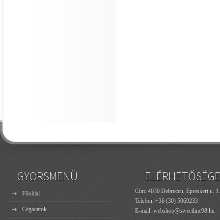
GYORSMENÜ
ELÉRHETŐSÉG
Cím: 4030 Debrecen, Epreskert u. 1.
Főoldal
Telefon:
+36 (30) 5069233
Cégadatok
E-mail:
webshop@sweetline98.hu