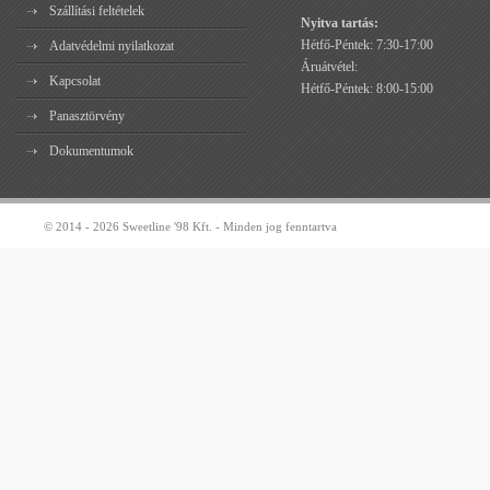
Szállítási feltételek
Nyitva tartás:
Hétfő-Péntek: 7:30-17:00
Adatvédelmi nyilatkozat
Áruátvétel:
Kapcsolat
Hétfő-Péntek: 8:00-15:00
Panasztörvény
Dokumentumok
© 2014 - 2026 Sweetline '98 Kft. - Minden jog fenntartva