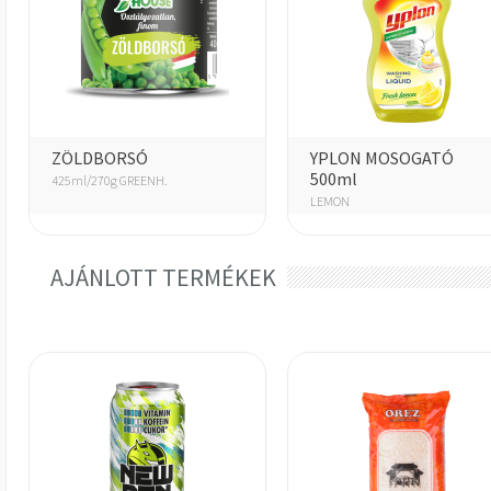
ZÖLDBORSÓ
YPLON MOSOGATÓ
500ml
425ml/270g GREENH.
LEMON
AJÁNLOTT TERMÉKEK