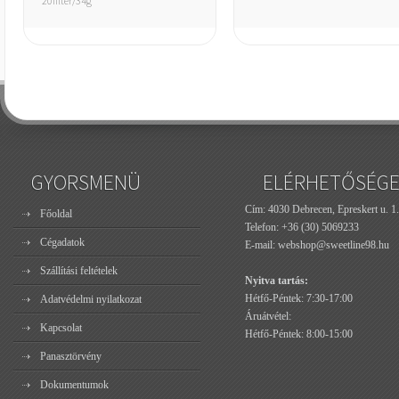
20filter/34g
GYORSMENÜ
ELÉRHETŐSÉG
Cím: 4030 Debrecen, Epreskert u. 1.
Főoldal
Telefon:
+36 (30) 5069233
Cégadatok
E-mail:
webshop@sweetline98.hu
Szállítási feltételek
Nyitva tartás:
Hétfő-Péntek: 7:30-17:00
Adatvédelmi nyilatkozat
Áruátvétel:
Kapcsolat
Hétfő-Péntek: 8:00-15:00
Panasztörvény
Dokumentumok