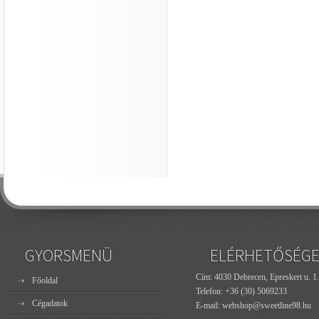
GYORSMENÜ
ELÉRHETŐSÉG
Cím: 4030 Debrecen, Epreskert u. 1.
Főoldal
Telefon:
+36 (30) 5069233
Cégadatok
E-mail:
webshop@sweetline98.hu