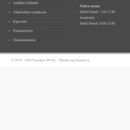
Szállítási feltételek
Nyitva tartás:
Hétfő-Péntek: 7:30-17:00
Adatvédelmi nyilatkozat
Áruátvétel:
Kapcsolat
Hétfő-Péntek: 8:00-15:00
Panasztörvény
Dokumentumok
© 2014 - 2026 Sweetline '98 Kft. - Minden jog fenntartva