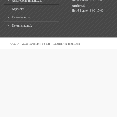
Hétfő-Péntek: 7:30-17:00
Adatvédelmi nyilatkozat
Áruátvétel:
Kapcsolat
Hétfő-Péntek: 8:00-15:00
Panasztörvény
Dokumentumok
© 2014 - 2026 Sweetline '98 Kft. - Minden jog fenntartva