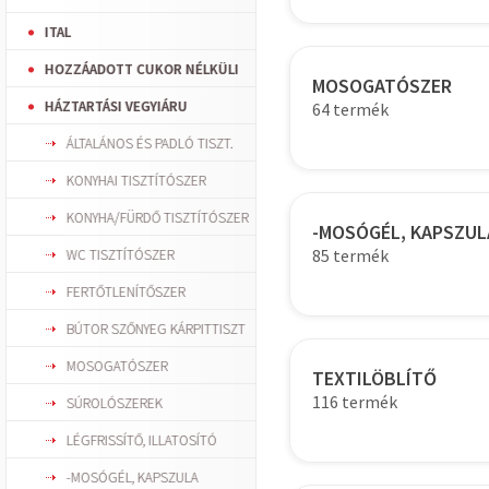
ITAL
HOZZÁADOTT CUKOR NÉLKÜLI
MOSOGATÓSZER
HÁZTARTÁSI VEGYIÁRU
64 termék
ÁLTALÁNOS ÉS PADLÓ TISZT.
KONYHAI TISZTÍTÓSZER
KONYHA/FÜRDŐ TISZTÍTÓSZER
-MOSÓGÉL, KAPSZUL
85 termék
WC TISZTÍTÓSZER
FERTŐTLENÍTŐSZER
BÚTOR SZŐNYEG KÁRPITTISZT
MOSOGATÓSZER
TEXTILÖBLÍTŐ
116 termék
SÚROLÓSZEREK
LÉGFRISSÍTŐ, ILLATOSÍTÓ
-MOSÓGÉL, KAPSZULA