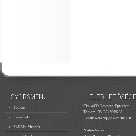
GYORSMENÜ
ELÉRHETŐSÉG
Cím: 4030 Debrecen, Epreskert u. 1.
Főoldal
Telefon:
+36 (30) 5069233
Cégadatok
E-mail:
webshop@sweetline98.hu
Szállítási feltételek
Nyitva tartás: