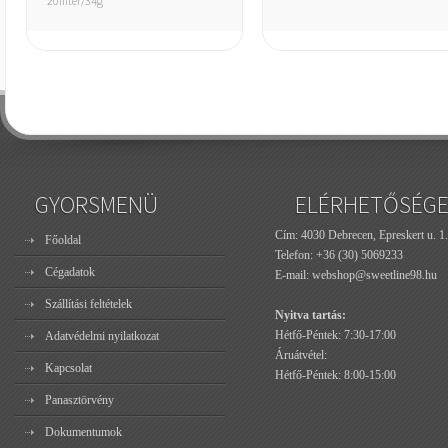
20filter/34g
GYORSMENÜ
ELÉRHETŐSÉG
Cím: 4030 Debrecen, Epreskert u. 1.
Főoldal
Telefon:
+36 (30) 5069233
Cégadatok
E-mail:
webshop@sweetline98.hu
Szállítási feltételek
Nyitva tartás:
Hétfő-Péntek: 7:30-17:00
Adatvédelmi nyilatkozat
Áruátvétel:
Kapcsolat
Hétfő-Péntek: 8:00-15:00
Panasztörvény
Dokumentumok