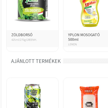
ZÖLDBORSÓ
YPLON MOSOGATÓ
500ml
425ml/270g GREENH.
LEMON
AJÁNLOTT TERMÉKEK