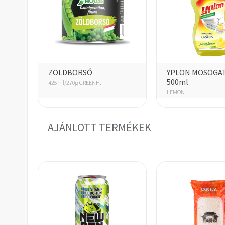
ZÖLDBORSÓ
YPLON MOSOGA
500ml
425ml/270g GREENH.
LEMON
AJÁNLOTT TERMÉKEK