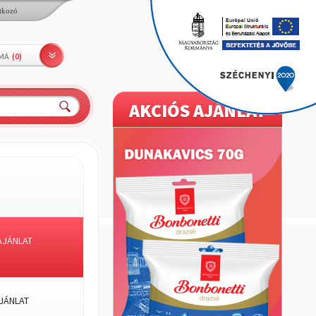
tkozó
LMA
(
0
)
AKCIÓS AJÁNLAT
JÁNLAT
JÁNLAT