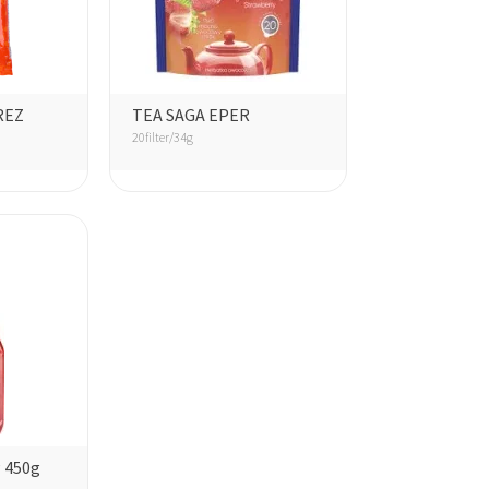
MÉCSESEK
REZ
TEA SAGA EPER
20filter/34g
 450g