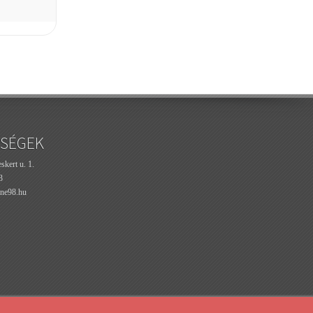
SÉGEK
kert u. 1.
3
ne98.hu