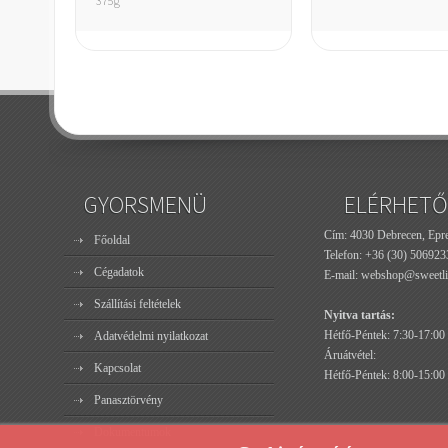
375g
GYORSMENÜ
ELÉRHETŐ
Cím: 4030 Debrecen, Epres
Főoldal
Telefon:
+36 (30) 506923
Cégadatok
E-mail:
webshop@sweetli
Szállítási feltételek
Nyitva tartás:
Hétfő-Péntek: 7:30-17:00
Adatvédelmi nyilatkozat
Áruátvétel:
Kapcsolat
Hétfő-Péntek: 8:00-15:00
Panasztörvény
Dokumentumok