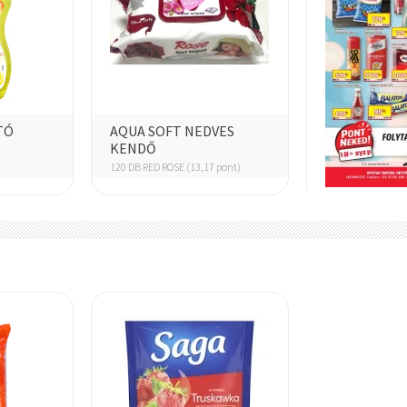
FRESH
HARIBO
TÓ
AQUA SOFT NEDVES
KENDŐ
120 DB RED ROSE (13,17 pont)
HELL
TANSZER
KÁVÉ