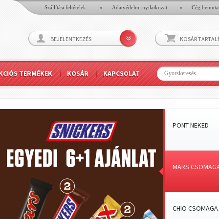
Szállítási feltételek.
Adatvédelmi nyilatkozat
Cég bemuta
BEJELENTKEZÉS
KOSÁR TARTA
KCIÓS TERMÉKEK
KOSÁR
KAPCSOLAT
PONT NEKED
MARS CSOMAGA
CHIO CSOMAGA