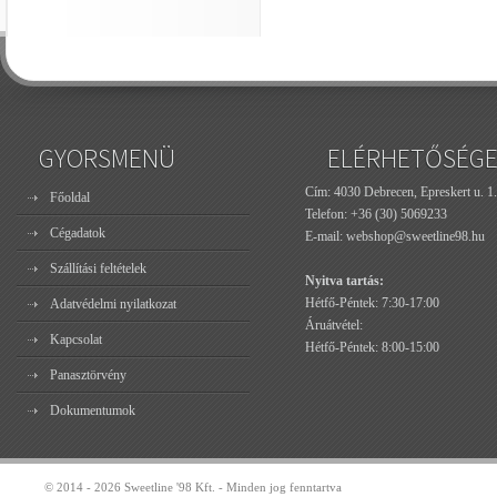
GYORSMENÜ
ELÉRHETŐSÉG
Cím: 4030 Debrecen, Epreskert u. 1.
Főoldal
Telefon:
+36 (30) 5069233
Cégadatok
E-mail:
webshop@sweetline98.hu
Szállítási feltételek
Nyitva tartás:
Hétfő-Péntek: 7:30-17:00
Adatvédelmi nyilatkozat
Áruátvétel:
Kapcsolat
Hétfő-Péntek: 8:00-15:00
Panasztörvény
Dokumentumok
© 2014 - 2026 Sweetline '98 Kft. - Minden jog fenntartva