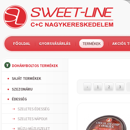
FŐOLDAL
GYORSVÁSÁRLÁS
TERMÉKEK
AKCIÓS 
DOHÁNYBOLTOS TERMÉKEK
SAJÁT TERMÉKEK
‹
1
2
3
SZEZONÁRU
ÉDESSÉG
SZELETES ÉDESSÉG
SZELETES NÁPOLYI
MÜZLI-MÜZLISZELET