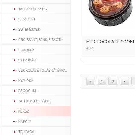
TÁBLÁS ÉDESSÉG
DESSZERT
SÜTEMÉNYEK
CROISSANT, FÁNK, PISKÓTA
MT CHOCOLATE COOKI
454g
CUKORKA
EXTRUDÁLT
CSOKOLÁDÉ TOJÁS JÁTÉKKAL
NYALÓKA
‹
1
2
3
RÁGÓGUMI
JÁTÉKOS ÉDESSÉG
KEKSZ
NÁPOLYI
TÉLIFAGYI