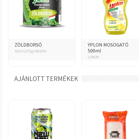
ZÖLDBORSÓ
YPLON MOSOGATÓ
500ml
425ml/270g GREENH.
LEMON
AJÁNLOTT TERMÉKEK