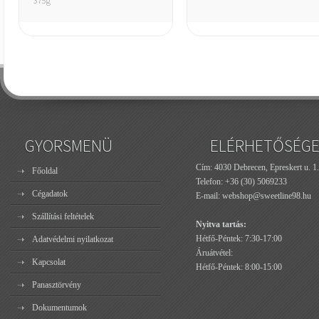
375g
GYORSMENÜ
ELÉRHETŐSÉG
Cím: 4030 Debrecen, Epreskert u. 1.
Főoldal
Telefon:
+36 (30) 5069233
Cégadatok
E-mail:
webshop@sweetline98.hu
Szállítási feltételek
Nyitva tartás:
Hétfő-Péntek: 7:30-17:00
Adatvédelmi nyilatkozat
Áruátvétel:
Kapcsolat
Hétfő-Péntek: 8:00-15:00
Panasztörvény
Dokumentumok