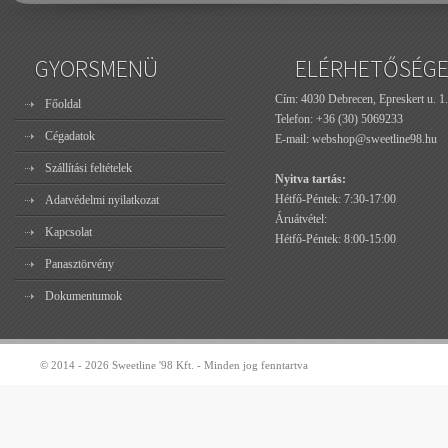
GYORSMENÜ
ELÉRHETŐSÉG
Cím: 4030 Debrecen, Epreskert u. 1.
Főoldal
Telefon:
+36 (30) 5069233
Cégadatok
E-mail:
webshop@sweetline98.hu
Szállítási feltételek
Nyitva tartás:
Hétfő-Péntek: 7:30-17:00
Adatvédelmi nyilatkozat
Áruátvétel:
Kapcsolat
Hétfő-Péntek: 8:00-15:00
Panasztörvény
Dokumentumok
© 2014 - 2026 Sweetline '98 Kft. - Minden jog fenntartva