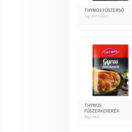
THYMOS FŰSZERSÓ
33g SERTÉSSÜLT
THYMOS
FŰSZERKEVERÉK
30g GYROS