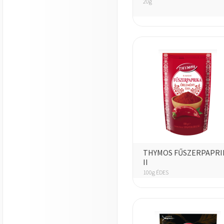
20g
THYMOS FŰSZERPAPRI
II
100g ÉDES