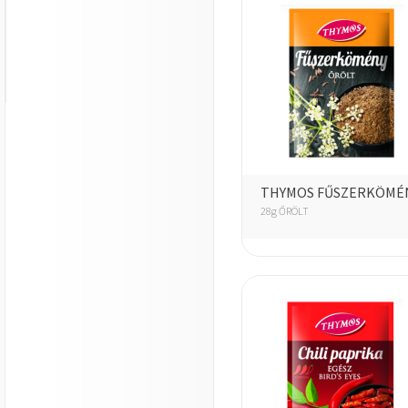
THYMOS FŰSZERKÖMÉ
28g ŐRÖLT