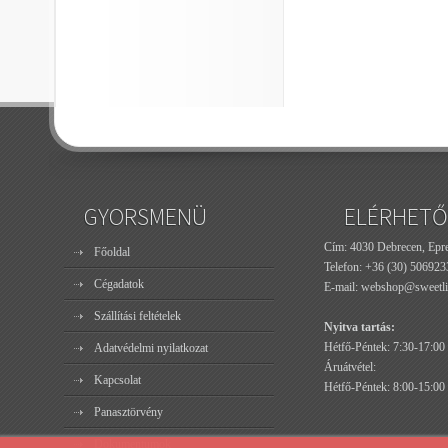
GYORSMENÜ
ELÉRHETŐ
Cím: 4030 Debrecen, Epres
Főoldal
Telefon:
+36 (30) 506923
Cégadatok
E-mail:
webshop@sweetli
Szállítási feltételek
Nyitva tartás:
Hétfő-Péntek: 7:30-17:00
Adatvédelmi nyilatkozat
Áruátvétel:
Kapcsolat
Hétfő-Péntek: 8:00-15:00
Panasztörvény
Dokumentumok