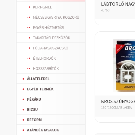
LÁBTÖRLŐ NAG
KERT-GRILL
40*60
MÉCSES,GYERTYA, KOSZORÚ
EGYÉB HÁZTARTÁSI
TAKARÍTÁSI ESZKÖZÖK
FÓLIA-TASAK-ZACSKÓ
ÉTELHORDÓK
HOSSZABBÍTÓK
ÁLLATELEDEL
EGYÉB TERMÉK
PÉKÁRU
BROS SZÚNYOG
150*180CM ABLAKRA
BIZSU
REFORM
AJÁNDÉKTASAKOK