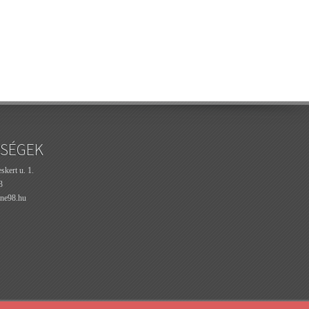
SÉGEK
kert u. 1.
3
ne98.hu