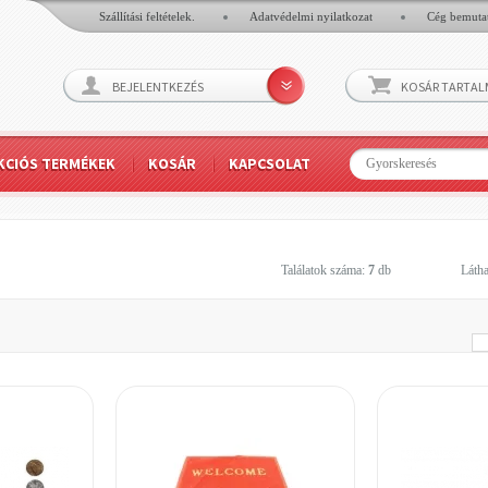
Szállítási feltételek.
Adatvédelmi nyilatkozat
Cég bemuta
BEJELENTKEZÉS
KOSÁR TARTA
KCIÓS TERMÉKEK
KOSÁR
KAPCSOLAT
Találatok száma:
7
db
Látha