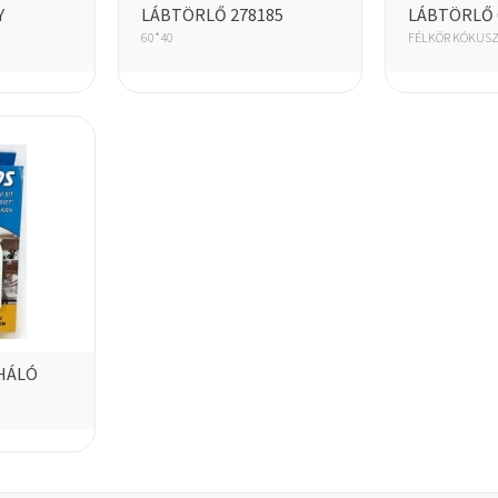
Y
LÁBTÖRLŐ 278185
LÁBTÖRLŐ 
60*40
FÉLKÖR KÓKUS
HÁLÓ