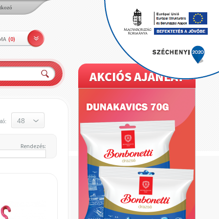
tkozó
LMA
(
0
)
AKCIÓS AJÁNLAT
tó:
Rendezés: