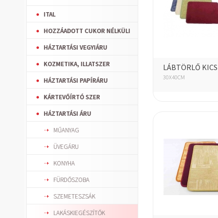
ITAL
HOZZÁADOTT CUKOR NÉLKÜLI
HÁZTARTÁSI VEGYIÁRU
KOZMETIKA, ILLATSZER
LÁBTÖRLŐ KICS
30X40CM
HÁZTARTÁSI PAPÍRÁRU
KÁRTEVŐÍRTÓ SZER
HÁZTARTÁSI ÁRU
MŰANYAG
ÜVEGÁRU
KONYHA
FÜRDŐSZOBA
SZEMETESZSÁK
LAKÁSKIEGÉSZÍTŐK