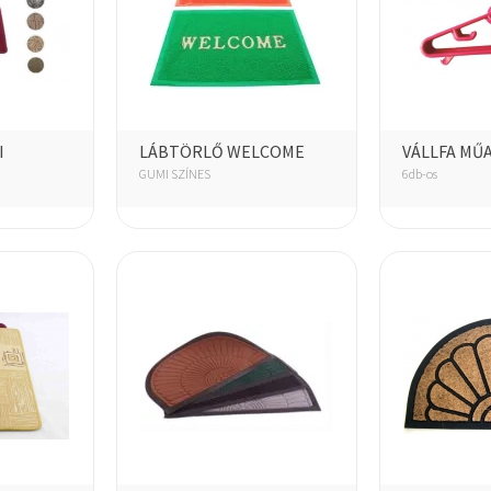
I
LÁBTÖRLŐ WELCOME
VÁLLFA MŰ
GUMI SZÍNES
6db-os