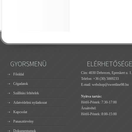
GYORSMENÜ
ELÉRHETŐSÉG
Cím: 4030 Debrecen, Epreskert u. 1.
Főoldal
Telefon:
+36 (30) 5069233
Cégadatok
E-mail:
webshop@sweetline98.hu
Szállítási feltételek
Nyitva tartás:
Hétfő-Péntek: 7:30-17:00
Adatvédelmi nyilatkozat
Áruátvétel:
Kapcsolat
Hétfő-Péntek: 8:00-15:00
Panasztörvény
Dokumentumok