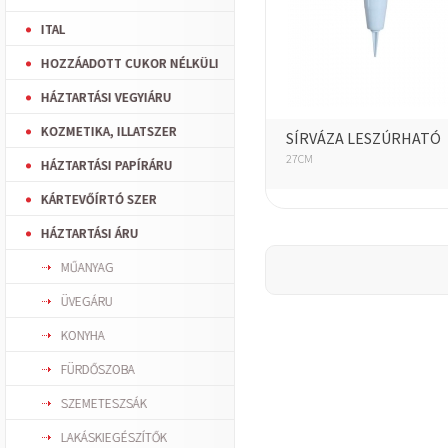
ITAL
HOZZÁADOTT CUKOR NÉLKÜLI
HÁZTARTÁSI VEGYIÁRU
KOZMETIKA, ILLATSZER
SÍRVÁZA LESZÚRHATÓ
27CM
HÁZTARTÁSI PAPÍRÁRU
KÁRTEVŐÍRTÓ SZER
HÁZTARTÁSI ÁRU
MŰANYAG
ÜVEGÁRU
KONYHA
FÜRDŐSZOBA
SZEMETESZSÁK
LAKÁSKIEGÉSZÍTŐK