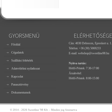
GYORSMENÜ
ELÉRHETŐSÉG
Cím: 4030 Debrecen, Epreskert u. 1.
Főoldal
Telefon:
+36 (30) 5069233
Cégadatok
E-mail:
webshop@sweetline98.hu
Szállítási feltételek
Nyitva tartás:
Hétfő-Péntek: 7:30-17:00
Adatvédelmi nyilatkozat
Áruátvétel:
Kapcsolat
Hétfő-Péntek: 8:00-15:00
Panasztörvény
Dokumentumok
© 2014 - 2026 Sweetline '98 Kft. - Minden jog fenntartva