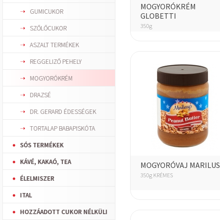
MOGYORÓKRÉM
GUMICUKOR
GLOBETTI
350g
SZŐLŐCUKOR
ASZALT TERMÉKEK
REGGELIZŐ PEHELY
MOGYORÓKRÉM
DRAZSÉ
DR. GERARD ÉDESSÉGEK
TORTALAP BABAPISKÓTA
SÓS TERMÉKEK
KÁVÉ, KAKAÓ, TEA
MOGYORÓVAJ MARILUS
350g KRÉMES
ÉLELMISZER
ITAL
HOZZÁADOTT CUKOR NÉLKÜLI