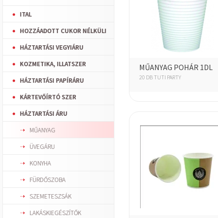
ITAL
HOZZÁADOTT CUKOR NÉLKÜLI
HÁZTARTÁSI VEGYIÁRU
KOZMETIKA, ILLATSZER
MŰANYAG POHÁR 1DL
20 DB TUTI PARTY
HÁZTARTÁSI PAPÍRÁRU
KÁRTEVŐÍRTÓ SZER
HÁZTARTÁSI ÁRU
MŰANYAG
ÜVEGÁRU
KONYHA
FÜRDŐSZOBA
SZEMETESZSÁK
LAKÁSKIEGÉSZÍTŐK