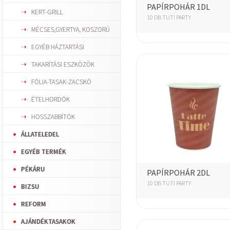
PAPÍRPOHÁR 1DL
KERT-GRILL
10 DB TUTI PARTY
MÉCSES,GYERTYA, KOSZORÚ
EGYÉB HÁZTARTÁSI
TAKARÍTÁSI ESZKÖZÖK
FÓLIA-TASAK-ZACSKÓ
ÉTELHORDÓK
HOSSZABBÍTÓK
ÁLLATELEDEL
EGYÉB TERMÉK
PÉKÁRU
PAPÍRPOHÁR 2DL
10 DB TUTI PARTY
BIZSU
REFORM
AJÁNDÉKTASAKOK