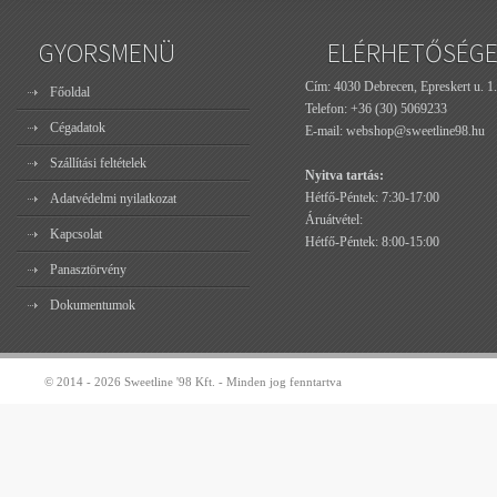
GYORSMENÜ
ELÉRHETŐSÉG
Cím: 4030 Debrecen, Epreskert u. 1.
Főoldal
Telefon:
+36 (30) 5069233
Cégadatok
E-mail:
webshop@sweetline98.hu
Szállítási feltételek
Nyitva tartás:
Hétfő-Péntek: 7:30-17:00
Adatvédelmi nyilatkozat
Áruátvétel:
Kapcsolat
Hétfő-Péntek: 8:00-15:00
Panasztörvény
Dokumentumok
© 2014 - 2026 Sweetline '98 Kft. - Minden jog fenntartva